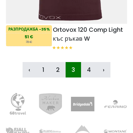
Ortovox 120 Comp Light
РАЗПРОДАЖБА -35%
51 €
къс ръкав W
78 €
‹
1
2
3
4
›