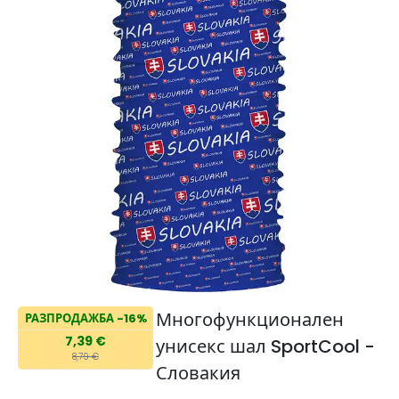
Многофункционален
РАЗПРОДАЖБА -16%
7,39 €
унисекс шал SportCool -
8,79 €
Словакия