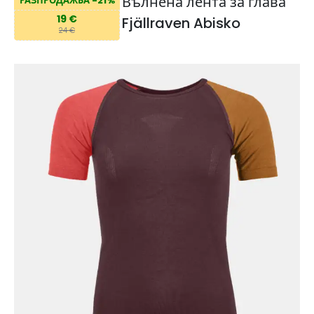
Вълнена лента за глава
РАЗПРОДАЖБА -21%
19 €
Fjällraven Abisko
24 €