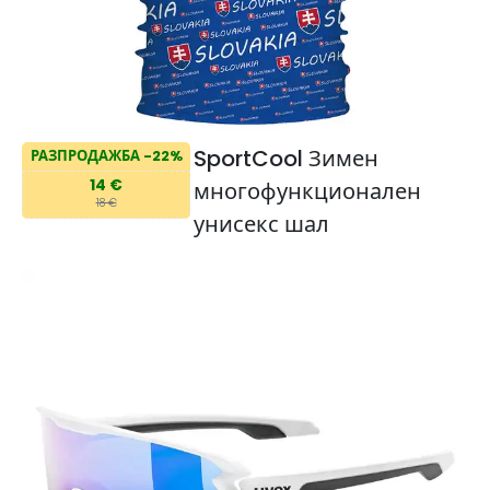
SportCool Зимен
РАЗПРОДАЖБА -22%
14 €
многофункционален
18 €
унисекс шал