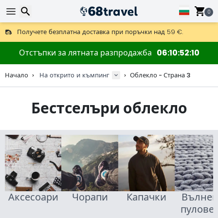
0
Получете безплатна доставка при поръчки над 59 €.
Предлага се и DHL Express за една нощ.
Търсене
30 дни за връщане, 90 дни за дървени карти и декорации.
Отстъпки за лятната разпродажба
06
10
52
08
Най-добрите цени за outdoor екипировка и аксесоари.
Начало
На открито и къмпинг
Облекло - Страна 3
Бестселъри облекло
Търсене
Аксесоари
Чорапи
Капачки
Вълне
пулове