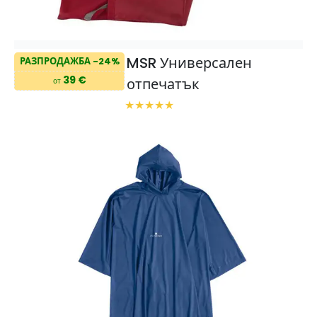
MSR Универсален
РАЗПРОДАЖБА -24%
39 €
отпечатък
от