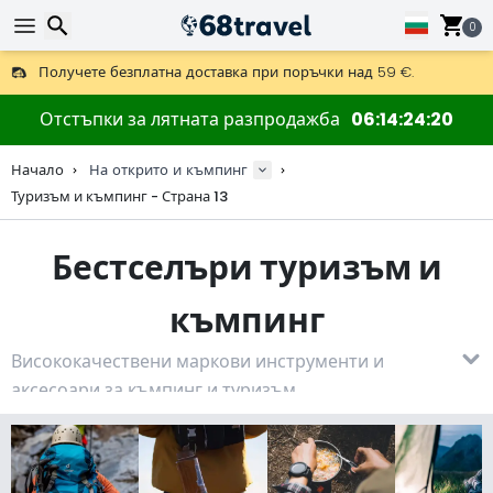
0
Получете безплатна доставка при поръчки над 59 €.
Предлага се и DHL Express за една нощ.
30 дни за връщане, 90 дни за дървени карти и декорации.
Търсене
Най-добрите цени за outdoor екипировка и аксесоари.
Отстъпки за лятната разпродажба
06
14
24
18
Начало
На открито и къмпинг
Туризъм и къмпинг - Страна 13
Търсене
Бестселъри туризъм и
къмпинг
Висококачествени маркови инструменти и
аксесоари за къмпинг и туризъм.