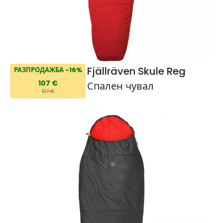
Fjällräven Skule Reg
РАЗПРОДАЖБА -16%
107 €
Спален чувал
127 €