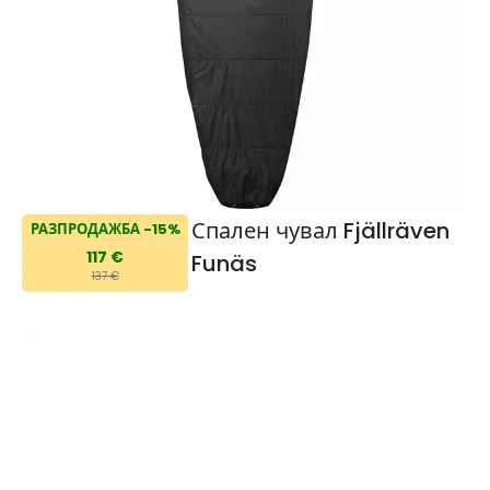
Спален чувал Fjällräven
РАЗПРОДАЖБА -15%
117 €
Funäs
137 €