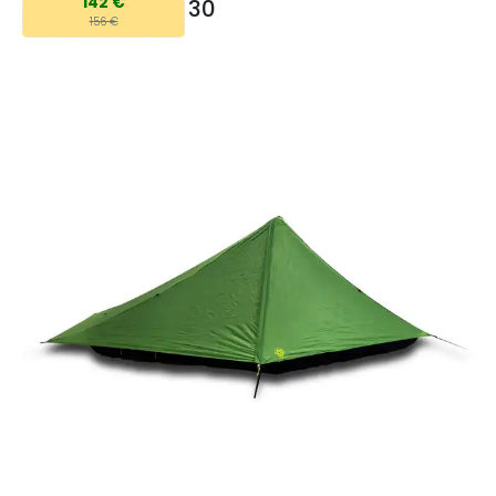
142 €
30
156 €