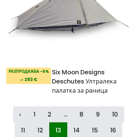
Six Moon Designs
РАЗПРОДАЖБА -5%
293 €
Deschutes Ултралека
от
палатка за раница
‹
1
2
...
8
9
10
11
12
13
14
15
16