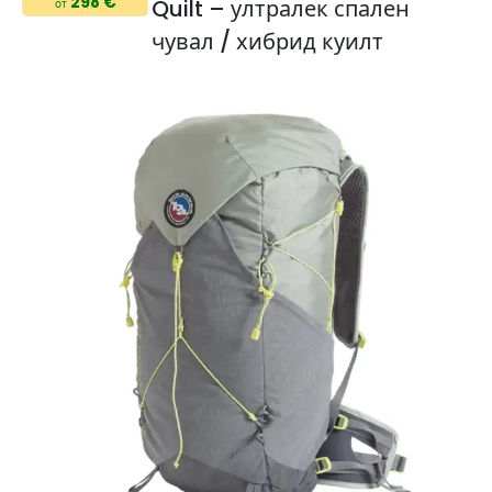
298 €
Quilt – ултралек спален
от
чувал / хибрид куилт