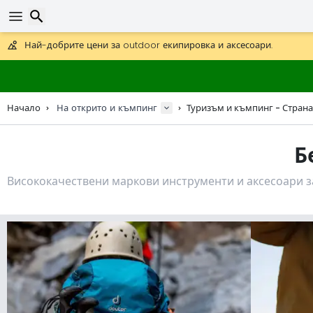
Получете безплатна доставка при поръчки над 59 €.
Предлага се и DHL Express за една нощ.
Търсене
30 дни за връщане, 90 дни за дървени карти и декорации.
Най-добрите цени за outdoor екипировка и аксесоари.
Начало
На открито и къмпинг
Туризъм и къмпинг - Страна
Б
Висококачествени маркови инструменти и аксесоари з