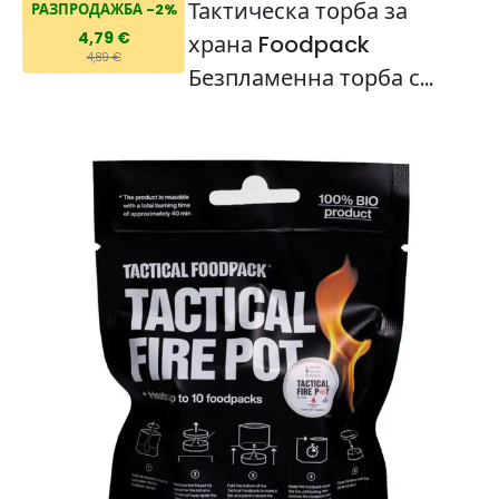
Тактическа торба за
РАЗПРОДАЖБА -2%
4,79 €
храна Foodpack
4,89 €
Безпламенна торба с
нагревател от калциев
оксид