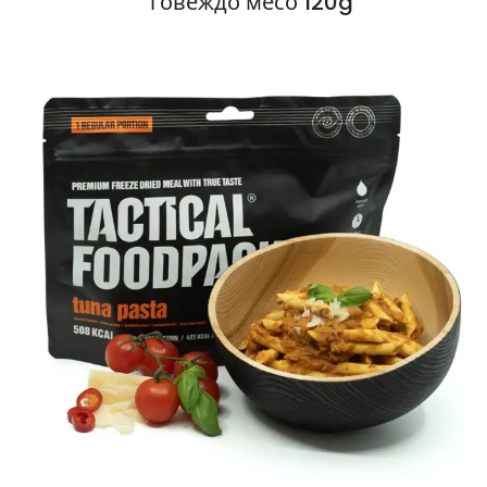
говеждо месо 120g