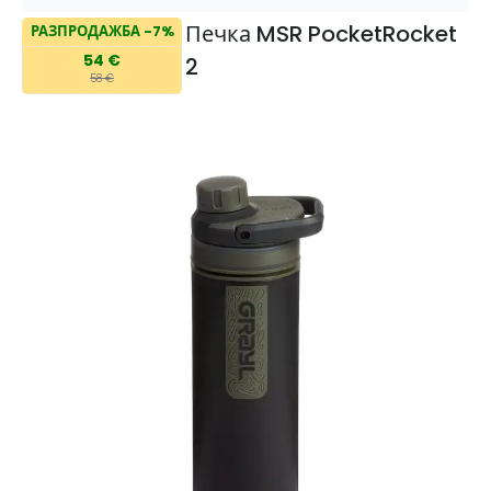
Печка MSR PocketRocket
РАЗПРОДАЖБА -7%
54 €
2
58 €