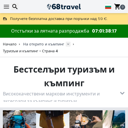
0
Получете безплатна доставка при поръчки над 59 €.
Предлага се и DHL Express за една нощ.
Търсене
30 дни за връщане, 90 дни за дървени карти и декорации.
Отстъпки за лятната разпродажба
07
01
38
15
Най-добрите цени за outdoor екипировка и аксесоари.
Начало
На открито и къмпинг
Туризъм и къмпинг - Страна 4
Търсене
Бестселъри туризъм и
къмпинг
Висококачествени маркови инструменти и
аксесоари за къмпинг и туризъм.