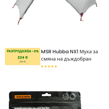
MSR Hubba NX1 Муха за
РАЗПРОДАЖБА -3%
224 €
смяна на дъждобран
231 €