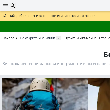
Получете безплатна доставка при поръчки над 59 €.
Предлага се и DHL Express за една нощ.
Търсене
30 дни за връщане, 90 дни за дървени карти и декорации.
Най-добрите цени за outdoor екипировка и аксесоари.
Начало
На открито и къмпинг
Туризъм и къмпинг - Страна
Б
Висококачествени маркови инструменти и аксесоари з