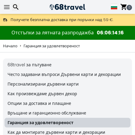
0
Получете безплатна доставка при поръчки над 59 €.
Предлага се и DHL Express за една нощ.
Търсене
30 дни за връщане, 90 дни за дървени карти и декорации.
Отстъпки за лятната разпродажба
06
06
14
15
Начало
Гаранция за удовлетвореност
68travel за пътуване
Търсене
Често задавани въпроси Дървени карти и декорации
Персонализирани дървени карти
Как произвеждаме дървен декор
Опции за доставка и плащане
Връщане и гаранционно обслужване
Гаранция за удовлетвореност
Как да монтирате дървени карти и декорации