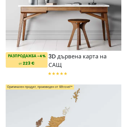
3D дървена карта на
РАЗПРОДАЖБА -4%
223 €
САЩ
от
Оригинален продукт, произведен от 68travel™️