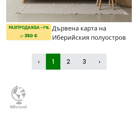
Дървена карта на
РАЗПРОДАЖБА -7%
360 €
Иберийския полуостров
от
‹
1
2
3
›