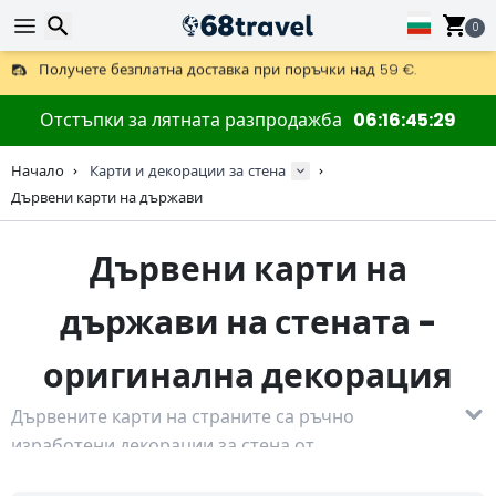
0
Получете безплатна доставка при поръчки над 59 €.
Предлага се и DHL Express за една нощ.
Търсене
30 дни за връщане, 90 дни за дървени карти и декорации.
Отстъпки за лятната разпродажба
06
16
45
28
Оригинален производител на карти и декорации.
Начало
Карти и декорации за стена
Дървени карти на държави
Търсене
Дървени карти на
държави на стената -
оригинална декорация
Дървените карти на страните са ръчно
изработени декорации за стена от
висококачествена дървесина, обработени чрез