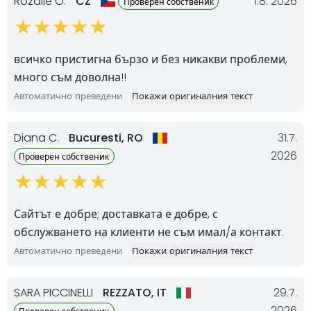
Rozálie O.
CZ
1.8. 2026
Проверен собственик
всичко пристигна бързо и без никакви проблеми,
много съм доволна!!
Автоматично преведени
Покажи оригиналния текст
Diana C.
Bucuresti,
RO
31.7.
2026
Проверен собственик
Сайтът е добре; доставката е добре, с
обслужването на клиенти не съм имал/а контакт.
Автоматично преведени
Покажи оригиналния текст
SARA PICCINELLI
REZZATO,
IT
29.7.
2026