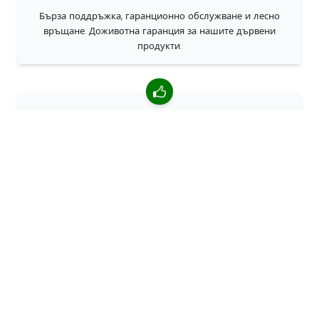
Бърза поддръжка, гаранционно обслужване и лесно
връщане. Доживотна гаранция за нашите дървени
продукти.
4,85/5 средна оценка
Над 7400 прегледи от клиенти от цял свят. 98% клиенти
ни препоръчват.
Персонализирани поръчки
68travel е оригинален производител, което означава, че
можем бързо да създаваме персонализирани поръчки.