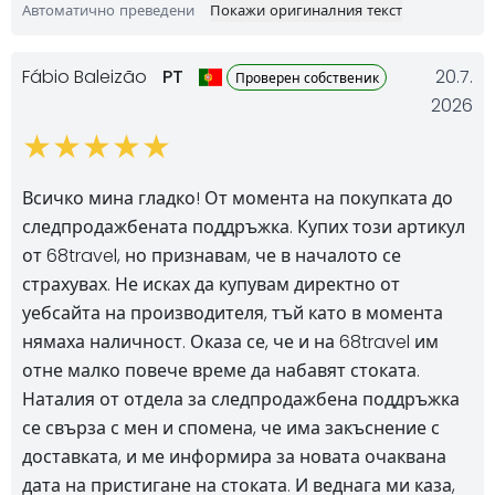
Автоматично преведени
Покажи оригиналния текст
Fábio Baleizão
PT
20.7.
Проверен собственик
2026
Всичко мина гладко! От момента на покупката до
следпродажбената поддръжка. Купих този артикул
от 68travel, но признавам, че в началото се
страхувах. Не исках да купувам директно от
уебсайта на производителя, тъй като в момента
нямаха наличност. Оказа се, че и на 68travel им
отне малко повече време да набавят стоката.
Наталия от отдела за следпродажбена поддръжка
се свърза с мен и спомена, че има закъснение с
доставката, и ме информира за новата очаквана
дата на пристигане на стоката. И веднага ми каза,