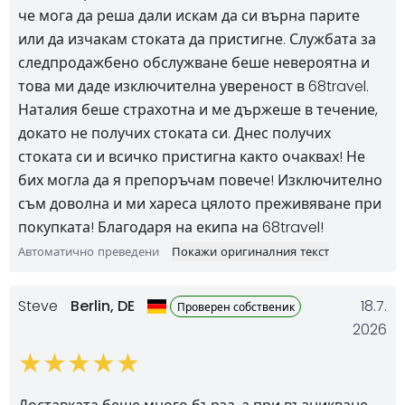
че мога да реша дали искам да си върна парите
или да изчакам стоката да пристигне. Службата за
следпродажбено обслужване беше невероятна и
това ми даде изключителна увереност в 68travel.
Наталия беше страхотна и ме държеше в течение,
докато не получих стоката си. Днес получих
стоката си и всичко пристигна както очаквах! Не
бих могла да я препоръчам повече! Изключително
съм доволна и ми хареса цялото преживяване при
покупката! Благодаря на екипа на 68travel!
Автоматично преведени
Покажи оригиналния текст
Steve
Berlin,
DE
18.7.
Проверен собственик
2026