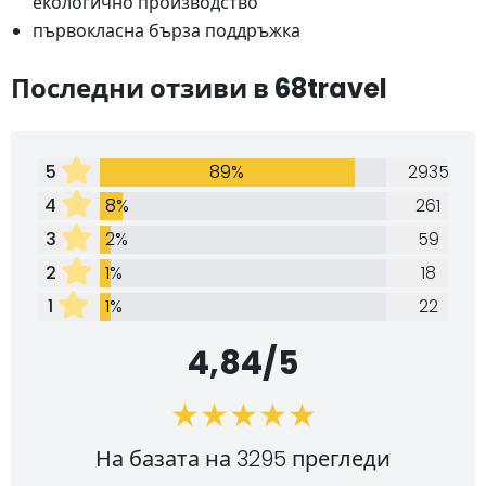
екологично производство
първокласна бърза поддръжка
Последни отзиви в 68travel
5
89%
2935
4
8%
261
3
2%
59
2
1%
18
1
1%
22
4,84/5
На базата на 3295 прегледи