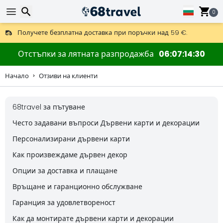
0
Получете безплатна доставка при поръчки над 59 €.
Предлага се и DHL Express за една нощ.
30 дни за връщане, 90 дни за дървени карти и декорации.
Търсене
Отстъпки за лятната разпродажба
06
07
14
30
Начало
Отзиви на клиенти
68travel за пътуване
Търсене
Често задавани въпроси Дървени карти и декорации
Персонализирани дървени карти
Как произвеждаме дървен декор
Опции за доставка и плащане
Връщане и гаранционно обслужване
Гаранция за удовлетвореност
Как да монтирате дървени карти и декорации