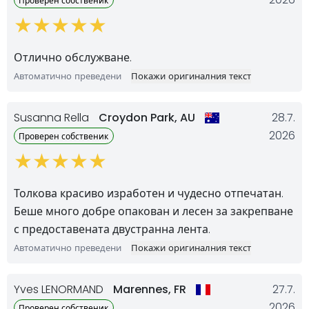
Проверен собственик
Отлично обслужване.
Автоматично преведени
Покажи оригиналния текст
Susanna Rella
Croydon Park,
AU
28.7.
2026
Проверен собственик
Толкова красиво изработен и чудесно отпечатан.
Беше много добре опакован и лесен за закрепване
с предоставената двустранна лента.
Автоматично преведени
Покажи оригиналния текст
Yves LENORMAND
Marennes,
FR
27.7.
2026
Проверен собственик