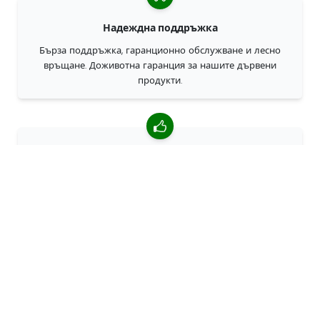
Надеждна поддръжка
Бърза поддръжка, гаранционно обслужване и лесно
връщане. Доживотна гаранция за нашите дървени
продукти.
4,85/5 средна оценка
Над 7400 прегледи от клиенти от цял свят. 98% клиенти
ни препоръчват.
Персонализирани поръчки
68travel е оригинален производител, което означава, че
можем бързо да създаваме персонализирани поръчки.