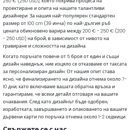
250 € (250 USD), което покрива процеса на
проектиране и опита на нашите талантливи
дизайнери. За нашия най-популярен стандартен
размер от 100 cm (39 инча) по най-дългия ръб
цената обикновено варира между 200 € - 250 € (200
- 250 USD) на брой, в зависимост от нивото на
гравиране и сложността на дизайна.
Когато поръчате повече от 5 броя от един и същи
дизайн наведнъж, ние изцяло се отказваме от таксата
за персонализиран дизайн. От нашия опит става
ясно, че финализирането на дизайна отнема около 7-
10 дни, като включваме вашата обратна връзка и
гарантираме, че всеки детайл отговаря на вашите
очаквания. След като дизайнът бъде одобрен,
изработката, завършването и опаковането на вашите
дървени карти по поръчка отнема около 1-2 седмици.
Свържете се с нас