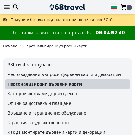
0
Получете безплатна доставка при поръчки над 59 €.
Предлага се и DHL Express за една нощ.
Търсене
30 дни за връщане, 90 дни за дървени карти и декорации.
Отстъпки за лятната разпродажба
06
04
52
39
Начало
Персонализирани дървени карти
68travel за пътуване
Търсене
Често задавани въпроси Дървени карти и декорации
Персонализирани дървени карти
Как произвеждаме дървен декор
Опции за доставка и плащане
Връщане и гаранционно обслужване
Гаранция за удовлетвореност
Как да монтирате дървени карти и декорации