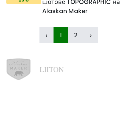
29 €
шотове TOPOGRAPHIC на
Alaskan Maker
‹
1
2
›