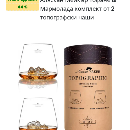
Аляскан Мейкър Тофане &
44 €
Мармолада комплект от 2
топографски чаши