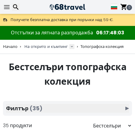
0
Получете безплатна доставка при поръчки над 59 €.
Предлага се и DHL Express за една нощ.
Търсене
30 дни за връщане, 90 дни за дървени карти и декорации.
Отстъпки за лятната разпродажба
06
17
48
01
Най-добрите цени за outdoor екипировка и аксесоари.
Начало
На открито и къмпинг
Топографска колекция
Бестселъри топографска
Търсене
колекция
Филтър
(35)
▶
35 продукти