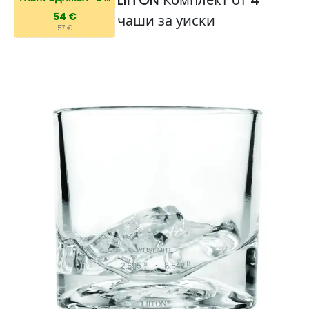
54 €
чаши за уиски
57 €