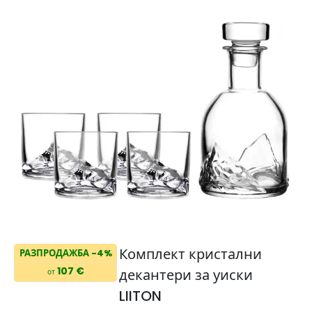
Комплект кристални
РАЗПРОДАЖБА -4%
107 €
декантери за уиски
от
LIITON