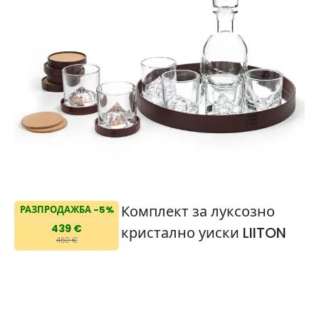
Комплект за луксозно
РАЗПРОДАЖБА -5%
439 €
кристално уиски LIITON
460 €