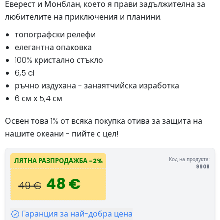
Еверест и Монблан, което я прави задължителна за
любителите на приключения и планини.
топографски релефи
елегантна опаковка
100% кристално стъкло
6,5 cl
ръчно издухана - занаятчийска изработка
6 см х 5,4 см
Освен това 1% от всяка покупка отива за защита на
нашите океани - пийте с цел!
Код на продукта:
ЛЯТНА РАЗПРОДАЖБА -2%
9908
48 €
49 €
Гаранция за най-добра цена