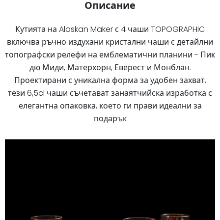
Описание
Кутията на Alaskan Maker с 4 чаши TOPOGRAPHIC
включва ръчно издухани кристални чаши с детайлни
топографски релефи на емблематични планини - Пик
дю Миди, Матерхорн, Еверест и Монблан.
Проектирани с уникална форма за удобен захват,
тези 6,5cl чаши съчетават занаятчийска изработка с
елегантна опаковка, което ги прави идеални за
подарък