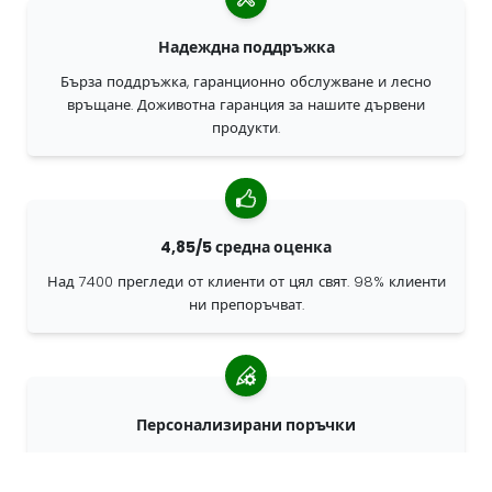
Надеждна поддръжка
Бърза поддръжка, гаранционно обслужване и лесно
връщане. Доживотна гаранция за нашите дървени
продукти.
4,85/5 средна оценка
Над 7400 прегледи от клиенти от цял свят. 98% клиенти
ни препоръчват.
Персонализирани поръчки
68travel е оригинален производител, което означава, че
можем бързо да създаваме персонализирани поръчки.