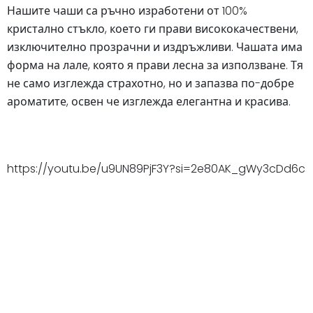
Нашите чаши са ръчно изработени от 100%
кристално стъкло, което ги прави висококачествени,
изключително прозрачни и издръжливи. Чашата има
форма на лале, която я прави лесна за използване. Тя
не само изглежда страхотно, но и запазва по-добре
ароматите, освен че изглежда елегантна и красива.
https://youtu.be/u9UN89PjF3Y?si=2e80AK_gWy3cDd6c