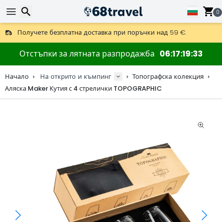
0
Получете безплатна доставка при поръчки над 59 €.
Предлага се и DHL Express за една нощ.
Търсене
30 дни за връщане, 90 дни за дървени карти и декорации.
Отстъпки за лятната разпродажба
06
17
19
32
Най-добрите цени за outdoor екипировка и аксесоари.
Начало
На открито и къмпинг
Топографска колекция
Аляска Maker Кутия с 4 стрелички TOPOGRAPHIC
Търсене