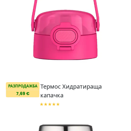
Термос Хидратираща
РАЗПРОДАЖБА
7,69 €
капачка