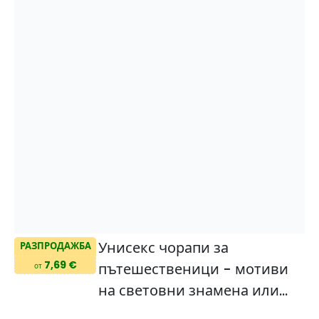
Унисекс чорапи за
РАЗПРОДАЖБА
7,69 €
пътешественици - мотиви
от
на световни знамена или
градски пейзажи