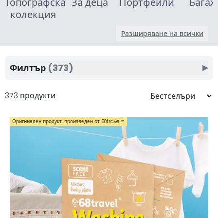
Топографска
За деца
Портфейли
Багаж
колекция
Разширяване на всички
Филтър
(373)
▶
373 продукти
Оригинален продукт, произведен от 68travel™️