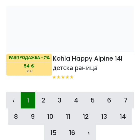
Kohla Happy Alpine 14l
РАЗПРОДАЖБА -7%
54 €
детска раница
58 €
‹
1
2
3
4
5
6
7
8
9
10
11
12
13
14
15
16
›