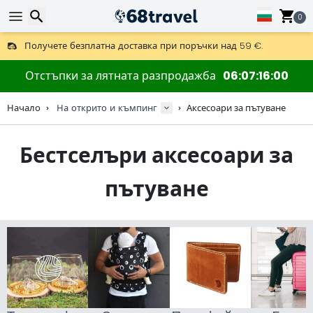
0
Получете безплатна доставка при поръчки над 59 €.
Предлага се и DHL Express за една нощ.
Търсене
30 дни за връщане, 90 дни за дървени карти и декорации.
Отстъпки за лятната разпродажба
06
07
15
58
Най-добрите цени за outdoor екипировка и аксесоари.
Начало
На открито и къмпинг
Аксесоари за пътуване
Бестселъри аксесоари за
Търсене
пътуване