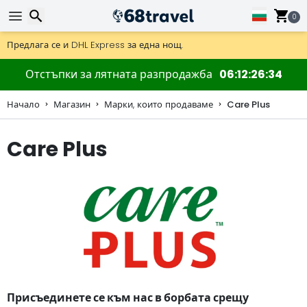
0
Получете безплатна доставка при поръчки над 59 €.
Предлага се и DHL Express за една нощ.
30 дни за връщане, 90 дни за дървени карти и декорации.
Търсене
Отстъпки за лятната разпродажба
06
12
26
33
Начало
Магазин
Марки, които продаваме
Care Plus
Care Plus
Търсене
Присъединете се към нас в борбата срещу