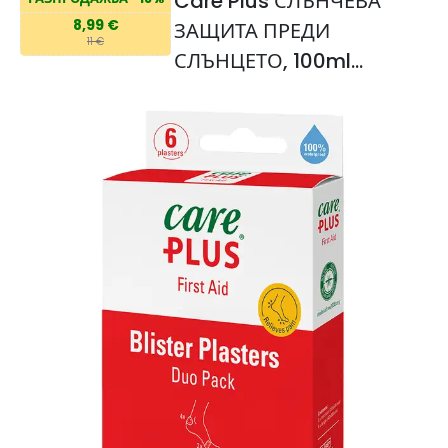
Care Plus СЛЪНЧЕВА
8,99 €
ЗАЩИТА ПРЕДИ
11 €
СЛЪНЦЕТО, 100ml
Слънцезащитен крем
след слънцето