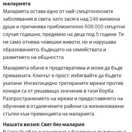
маларията
Маларията остава едно от най-смъртоносните
заболявания в света, като засяга над 249 милиона
души и причинява приблизително 608 000 смъртни
случая годишно, предимно на деца под 5 години. Тя
не само отнема човешки животи, но и нарушава
образованието, бъдещето на семействата и
развитието на общността.
Маларията обаче е предотвратима и може да бъде
премахната. Ключът е прост: избягвайте да бъдете
ухапани. Инсектицидно третираните мрежи против
комари са от решаващо значение в тази борба.
Разпространението на мрежи и предоставянето на
обучение в отдалечените райони са жизненоважни
стъпки към превенцията на маларията.
Нашата визия: Свят без малария