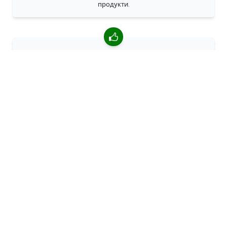
продукти.
4,85/5 средна оценка
Над 7400 прегледи от клиенти от цял свят. 98% клиенти
ни препоръчват.
Персонализирани поръчки
68travel е оригинален производител, което означава, че
можем бързо да създаваме персонализирани поръчки.
Живеем за приключенията