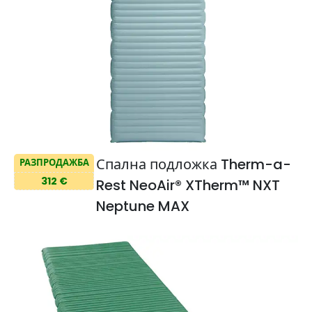
Спална подложка Therm-a-
РАЗПРОДАЖБА
312 €
Rest NeoAir® XTherm™ NXT
Neptune MAX