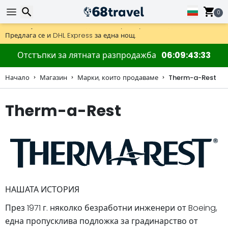
0
Получете безплатна доставка при поръчки над 59 €.
Предлага се и DHL Express за една нощ.
30 дни за връщане, 90 дни за дървени карти и декорации.
Търсене
Отстъпки за лятната разпродажба
06
09
43
32
Начало
Магазин
Марки, които продаваме
Therm-a-Rest
Therm-a-Rest
Търсене
НАШАТА ИСТОРИЯ
През 1971 г. няколко безработни инженери от Boeing,
една пропусклива подложка за градинарство от