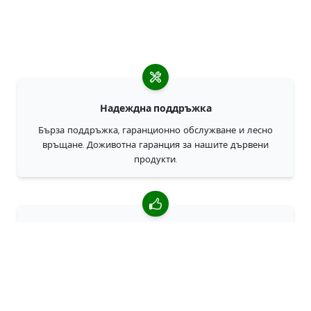
Надеждна поддръжка
Бърза поддръжка, гаранционно обслужване и лесно
връщане. Доживотна гаранция за нашите дървени
продукти.
4,85/5 средна оценка
Над 7400 прегледи от клиенти от цял свят. 98% клиенти
ни препоръчват.