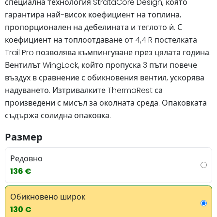
специална технология StrataCore Design, която
гарантира най-висок коефициент на топлина,
пропорционален на дебелината и теглото ѝ. С
коефициент на топлоотдаване от 4,4 R постелката
Trail Pro позволява къмпингуване през цялата година.
Вентилът WingLock, който пропуска 3 пъти повече
въздух в сравнение с обикновения вентил, ускорява
надуването. Изтривалките ThermaRest са
произведени с мисъл за околната среда. Опаковката
съдържа солидна опаковка.
Размер
Редовно
136 €
Обикновено широк
130 €