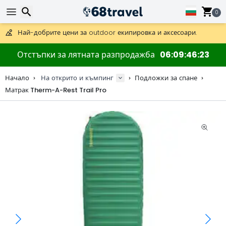
Получете безплатна доставка при поръчки над 59 €.
Предлага се и DHL Express за една нощ.
0
30 дни за връщане, 90 дни за дървени карти и декорации.
Най-добрите цени за outdoor екипировка и аксесоари.
Търсене
Отстъпки за лятната разпродажба
06
09
46
23
Начало
На открито и къмпинг
Подложки за спане
Матрак Therm-A-Rest Trail Pro
Търсене