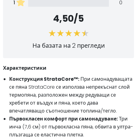
1
0
4,50/5
На базата на 2 прегледи
Характеристики
Конструкция StrataCore™:
При самонадуващата
се пяна StrataCore се използва непрекъснат слой
термопяна, разположен между редуващи се
хребети от въздух и пяна, което дава
впечатляващо съотношение топлина/тегло.
Първокласен комфорт при самонадуване:
Три
инча (7,6 см) от първокласна пяна, обвита в ултра-
плъзгаща се еластична плетка.