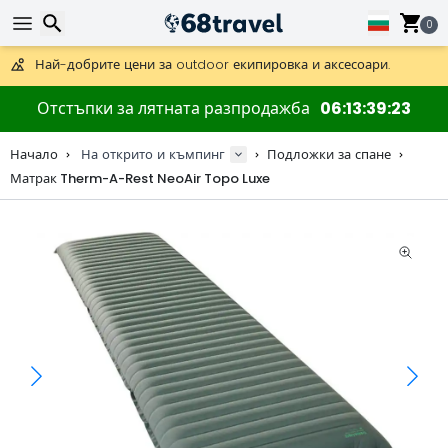
Получете безплатна доставка при поръчки над 59 €.
Предлага се и DHL Express за една нощ.
0
30 дни за връщане, 90 дни за дървени карти и декорации.
Най-добрите цени за outdoor екипировка и аксесоари.
Търсене
Отстъпки за лятната разпродажба
06
13
39
22
Начало
На открито и къмпинг
Подложки за спане
Матрак Therm-A-Rest NeoAir Topo Luxe
Търсене