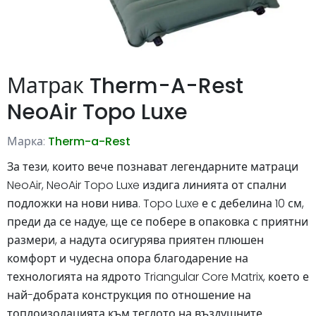
Матрак Therm-A-Rest
NeoAir Topo Luxe
Марка:
Therm-a-Rest
За тези, които вече познават легендарните матраци
NeoAir, NeoAir Topo Luxe издига линията от спални
подложки на нови нива. Topo Luxe е с дебелина 10 см,
преди да се надуе, ще се побере в опаковка с приятни
размери, а надута осигурява приятен плюшен
комфорт и чудесна опора благодарение на
технологията на ядрото Triangular Core Matrix, което е
най-добрата конструкция по отношение на
топлоизолацията към теглото на въздушните