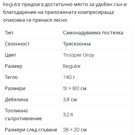
Regular предлага достатъчно място за удобен сън и
благодарение на приложената компресираща
опаковка се пренася лесно.
Тип
Самонадуваема постелка
Сезонност
Трисезонна
Цвят
Trooper Gray
Размер
Regular
Тегло
740 г
Размери
51 × 183 см
Дебелина
3,8 см
Топлинно
3,2 R
съпротивление
Размери след сгъване
28 × 20 см