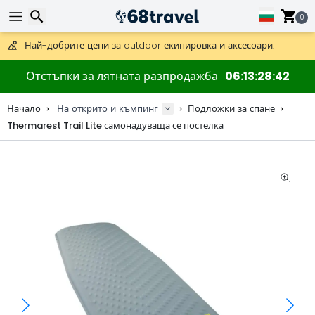
Получете безплатна доставка при поръчки над 59 €.
Предлага се и DHL Express за една нощ.
0
30 дни за връщане, 90 дни за дървени карти и декорации.
Най-добрите цени за outdoor екипировка и аксесоари.
Търсене
Отстъпки за лятната разпродажба
06
13
28
42
Начало
На открито и къмпинг
Подложки за спане
Thermarest Trail Lite самонадуваща се постелка
Търсене