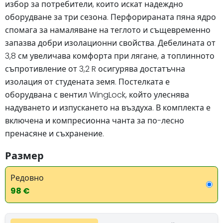
избор за потребители, които искат надеждно
оборудване за три сезона. Перфорираната пяна ядро
спомага за намаляване на теглото и същевременно
запазва добри изолационни свойства. Дебелината от
3,8 см увеличава комфорта при лягане, а топлинното
съпротивление от 3,2 R осигурява достатъчна
изолация от студената земя. Постелката е
оборудвана с вентил WingLock, който улеснява
надуването и изпускането на въздуха. В комплекта е
включена и компресионна чанта за по-лесно
пренасяне и съхранение.
Размер
Редовно
98 €