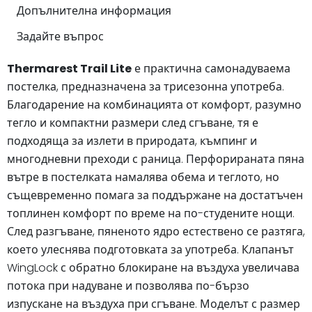
Допълнителна информация
Задайте въпрос
Thermarest Trail Lite
е практична самонадуваема
постелка, предназначена за трисезонна употреба.
Благодарение на комбинацията от комфорт, разумно
тегло и компактни размери след сгъване, тя е
подходяща за излети в природата, къмпинг и
многодневни преходи с раница. Перфорираната пяна
вътре в постелката намалява обема и теглото, но
същевременно помага за поддържане на достатъчен
топлинен комфорт по време на по-студените нощи.
След разгъване, пяненото ядро естествено се разтяга,
което улеснява подготовката за употреба. Клапанът
WingLock с обратно блокиране на въздуха увеличава
потока при надуване и позволява по-бързо
изпускане на въздуха при сгъване. Моделът с размер