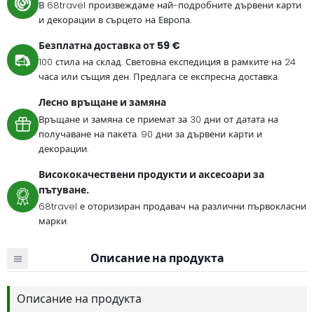
В 68travel произвеждаме най-подробните дървени карти
и декорации в сърцето на Европа.
Безплатна доставка от 59 €
100 стила на склад. Световна експедиция в рамките на 24
часа или същия ден. Предлага се експресна доставка.
Лесно връщане и замяна
Връщане и замяна се приемат за 30 дни от датата на
получаване на пакета. 90 дни за дървени карти и
декорации.
Висококачествени продукти и аксесоари за
пътуване.
68travel е оторизиран продавач на различни първокласни
марки.
Описание на продукта
Описание на продукта