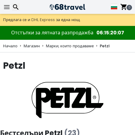
0
Получете безплатна доставка при поръчки над 59 €.
Предлага се и DHL Express за една нощ.
30 дни за връщане, 90 дни за дървени карти и декорации.
Търсене
Отстъпки за лятната разпродажба
06
15
20
06
Начало
Магазин
Марки, които продаваме
Petzl
Petzl
Търсене
Бестселъри Petzl
(23)