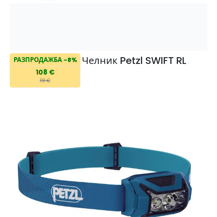
Челник Petzl SWIFT RL
РАЗПРОДАЖБА -8%
108 €
118 €