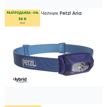
Челник Petzl Aria
РАЗПРОДАЖБА -11%
34 €
38 €