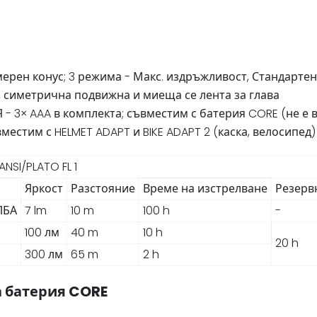
ерен конус; 3 режима - Макс. издръжливост, Стандартен
, симетрична подвижна и миеща се лента за глава
3× AAA в комплекта; съвместим с батерия CORE (не е 
естим с HELMET ADAPT и BIKE ADAPT 2 (каска, велосипед)
NSI/PLATO FL 1
Яркост
Разстояние
Време на изстрелване
Резерв
ЛБА
7 lm
10 m
100 h
-
100 лм
40 m
10 h
20 h
300 лм
65 m
2 h
а батерия CORE