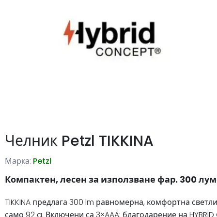
Челник Petzl TIKKINA
Марка:
Petzl
Компактен, лесен за използване фар. 300 лу
TIKKINA предлага 300 lm равномерна, комфортна светлин
само 92 g. Включени са 3×AAA; благодарение на HYBRI