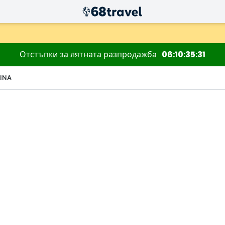
Отстъпки за лятната разпродажба
06
10
35
30
KINA
Търсене