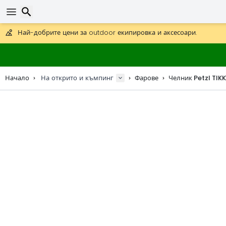
Получете безплатна доставка при поръчки над 59 €.
Предлага се и DHL Express за една нощ.
30 дни за връщане, 90 дни за дървени карти и декорации.
Търсене
Най-добрите цени за outdoor екипировка и аксесоари.
Начало
На открито и къмпинг
Фарове
Челник Petzl TIK