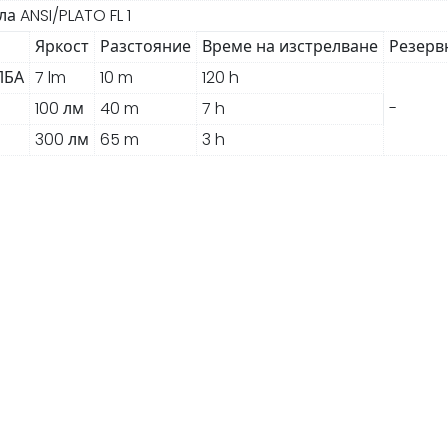
 ANSI/PLATO FL 1
Яркост
Разстояние
Време на изстрелване
Резерв
ЛБА
7 lm
10 m
120 h
100 лм
40 m
7 h
-
300 лм
65 m
3 h