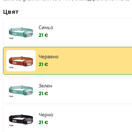
Цвят
Синьо
21 €
Червено
21 €
Зелен
21 €
Черно
21 €