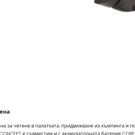
мена
а за четене в палатката, придвижване из къмпинга и пох
D CONCEPT е съвместим и с акумулаторната батерия CORE