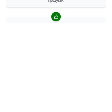
продукти.
4,85/5 средна оценка
Над 7400 прегледи от клиенти от цял свят. 98% клиенти
ни препоръчват.
Персонализирани поръчки
68travel е оригинален производител, което означава, че
можем бързо да създаваме персонализирани поръчки.
Живеем за приключенията