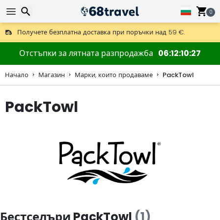
0
Получете безплатна доставка при поръчки над 59 €.
Предлага се и DHL Express за една нощ.
Търсене
30 дни за връщане, 90 дни за дървени карти и декорации.
Отстъпки за лятната разпродажба
06
12
10
27
Начало
Магазин
Марки, които продаваме
PackTowl
PackTowl
Търсене
Бестселъри PackTowl
(1)