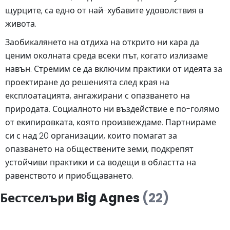
щурците, са едно от най-хубавите удоволствия в
живота.
Заобикалянето на отдиха на открито ни кара да
ценим околната среда всеки път, когато излизаме
навън. Стремим се да включим практики от идеята за
проектиране до решенията след края на
експлоатацията, ангажирани с опазването на
природата. Социалното ни въздействие е по-голямо
от екипировката, която произвеждаме. Партнираме
си с над 20 организации, които помагат за
опазването на обществените земи, подкрепят
устойчиви практики и са водещи в областта на
равенството и приобщаването.
Бестселъри Big Agnes
(22)