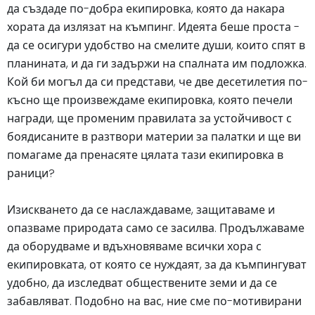
да създаде по-добра екипировка, която да накара
хората да излязат на къмпинг. Идеята беше проста -
да се осигури удобство на смелите души, които спят в
планината, и да ги задържи на спалната им подложка.
Кой би могъл да си представи, че две десетилетия по-
късно ще произвеждаме екипировка, която печели
награди, ще променим правилата за устойчивост с
боядисаните в разтвори материи за палатки и ще ви
помагаме да пренасяте цялата тази екипировка в
раници?
Изискването да се наслаждаваме, защитаваме и
опазваме природата само се засилва. Продължаваме
да оборудваме и вдъхновяваме всички хора с
екипировката, от която се нуждаят, за да къмпингуват
удобно, да изследват обществените земи и да се
забавляват. Подобно на вас, ние сме по-мотивирани