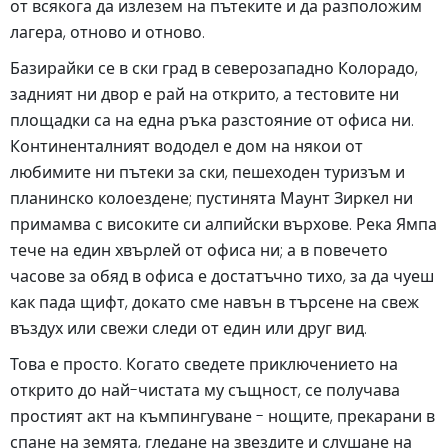
от всякога да излезем на пътеките и да разположим
лагера, отново и отново.
Базирайки се в ски град в северозападно Колорадо,
задният ни двор е рай на открито, а тестовите ни
площадки са на една ръка разстояние от офиса ни.
Континенталният вододел е дом на някои от
любимите ни пътеки за ски, пешеходен туризъм и
планинско колоездене; пустинята Маунт Зиркел ни
примамва с високите си алпийски върхове. Река Ямпа
тече на един хвърлей от офиса ни; а в повечето
часове за обяд в офиса е достатъчно тихо, за да чуеш
как пада щифт, докато сме навън в търсене на свеж
въздух или свежи следи от един или друг вид.
Това е просто. Когато сведете приключението на
открито до най-чистата му същност, се получава
простият акт на къмпингуване - нощите, прекарани в
спане на земята, гледане на звездите и слушане на