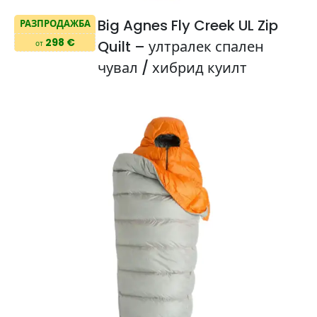
Big Agnes Fly Creek UL Zip
РАЗПРОДАЖБА
298 €
Quilt – ултралек спален
от
чувал / хибрид куилт