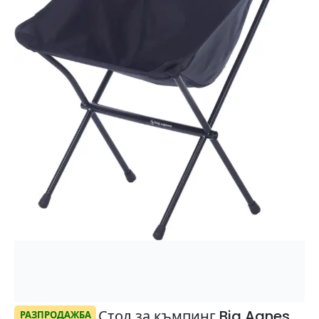
Стол за къмпинг Big Agnes
РАЗПРОДАЖБА