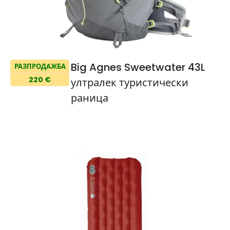
Big Agnes Sweetwater 43L
РАЗПРОДАЖБА
220 €
ултралек туристически
раница