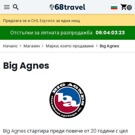
0
Получете безплатна доставка при поръчки над 59 €.
Предлага се и DHL Express за една нощ.
30 дни за връщане, 90 дни за дървени карти и декорации.
Търсене
Отстъпки за лятната разпродажба
06
04
03
22
Начало
Магазин
Марки, които продаваме
Big Agnes
Big Agnes
Търсене
Big Agnes стартира преди повече от 20 години с цел