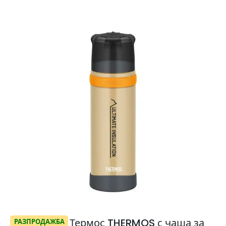
Термос THERMOS с чаша за
РАЗПРОДАЖБА