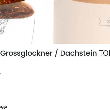
 Grossglockner / Dachstein 
.
лада