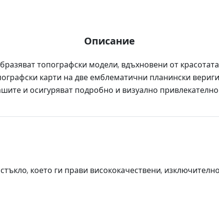
Описание
образяват топографски модели, вдъхновени от красотата
пографски карти на две емблематични планински вериги
ашите и осигуряват подробно и визуално привлекателно
стъкло, което ги прави висококачествени, изключителн