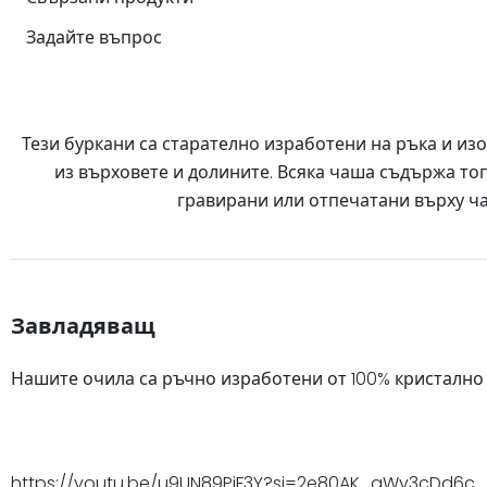
Задайте въпрос
Тези буркани са старателно изработени на ръка и из
из върховете и долините. Всяка чаша съдържа то
гравирани или отпечатани върху ч
Завладяващ
Нашите очила са ръчно изработени от 100% кристално 
https://youtu.be/u9UN89PjF3Y?si=2e80AK_gWy3cDd6c