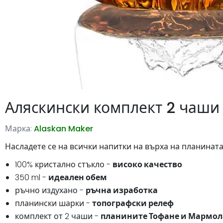
Аляскински комплект 2 чаши
Марка:
Alaskan Maker
Насладете се на всички напитки на върха на планината
100% кристално стъкло -
високо качество
350 ml -
идеален обем
ръчно издухано -
ръчна изработка
планински шарки -
топографски релеф
комплект от 2 чаши -
планините Тофане и Мармо