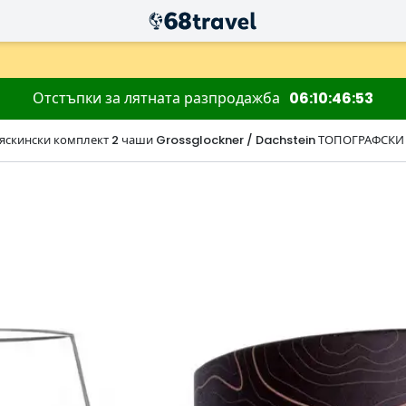
Отстъпки за лятната разпродажба
06
10
46
52
яскински комплект 2 чаши Grossglockner / Dachstein ТОПОГРАФСКИ
Търсене