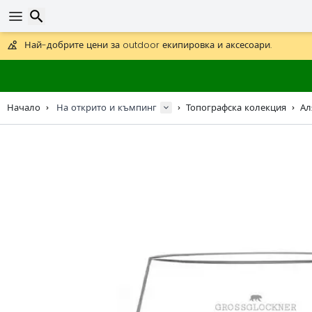
Получете безплатна доставка при поръчки над 59 €.
Предлага се и DHL Express за една нощ.
Търсене
30 дни за връщане, 90 дни за дървени карти и декорации.
Най-добрите цени за outdoor екипировка и аксесоари.
Начало
На открито и къмпинг
Топографска колекция
Ал