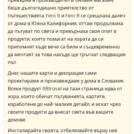
превърна в производител и онлайн магазин,
беше дългогодишно приятелство от
пътешествията. Fero 6 и Fero 8 се срещнаха далеч
от дома в Южна Калифорния, оттам продължиха
да пътуват по света и превърнаха своя опит в
продукти, които помагат на хората да си
припомнят къде вече са били и същевременно
да мечтаят за това накъде ще тръгнат следващия
път.
Днес нашите карти и декорации сами
проектираме и произвеждаме у дома в Словакия.
Всеки продукт 68travel на тази страница идва от
хора, които обичат пътуванията, картите,
изработени до най-малкия детайл, и искат чрез
своите продукти да внесат света във вашите
домове.
Инсталирайте своята, отбелязвайте върху нея