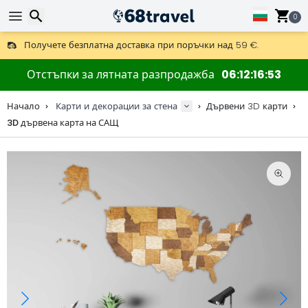
0
Получете безплатна доставка при поръчки над 59 €.
Предлага се и DHL Express за една нощ.
Търсене
30 дни за връщане, 90 дни за дървени карти и декорации.
Отстъпки за лятната разпродажба
06
12
16
53
Оригинален производител на карти и декорации.
Начало
Карти и декорации за стена
Дървени 3D карти
3D дървена карта на САЩ
Търсене