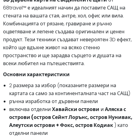
68travel™️ е идеалният начин да поставите САЩ на
стената на вашата стая, антре, хол, офис или вила.
Комбинацията от рязане, гравиране и ръчно
оцветяване и лепене създава оригинален и ценен
продукт. Тези техники създават невероятен 3D ефект,
който ще вдъхне живот на всяко стенно
пространство и ще зарадва сърцето и душата на
всеки любител на пътешествията.
Основни характеристики
2 размера за избор (показаните размери на
картата са само за континенталната част на САЩ)
ръчна изработка от дървени панели
включва отделни
Хавайски острови
и
Аляска с
острови (остров Сейнт Лорънс, остров Нунивак,
Алеутски острови + Фокс, остров Кодиак
) като
отделни панели