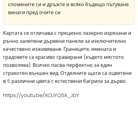
спомените си и дръжте и всяко бъдещо пътуване
винаги пред очите си.
Картата се отличава с прецизно лазерно изрязани и
ръчно залепени дървени панели за изключително
качествено изживяване. Границите, имената и
градовете са красиво гравирани (където мястото
позволява). Всичко пасва перфектно за един
страхотен външен вид. Отделните щати са оцветени
в 5 различни цвята с естествени багрила за дърво.
https://youtu.be/XCUYQ5A_JbY