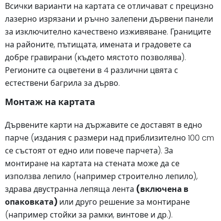
Всички варианти на картата се отличават с прецизно
лазерно изрязани и ръчно залепени дървени панели
за изключително качествено изживяване. Границите
на районите, пътищата, имената и градовете са
добре гравирани (където мястото позволява).
Регионите са оцветени в 4 различни цвята с
естествени багрила за дърво.
Монтаж на картата
Дървените карти на държавите се доставят в едно
парче (издания с размери над приблизително 100 cm
се състоят от едно или повече парчета). За
монтиране на картата на стената може да се
използва лепило (например строително лепило),
здрава двустранна лепяща лента
(включена в
опаковката)
или друго решение за монтиране
(например стойки за рамки, винтове и др.).