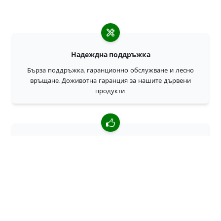
Надеждна поддръжка
Бърза поддръжка, гаранционно обслужване и лесно
връщане. Доживотна гаранция за нашите дървени
продукти.
4,85/5 средна оценка
Над 7400 прегледи от клиенти от цял свят. 98% клиенти
ни препоръчват.