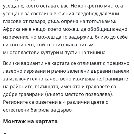
усещане, което остава с вас. Не конкретно място, а
усещане за светлина в късния следобед, далечни
гласове от пазара, ръка, опряна на топъл камък.
Африка не е нещо, което можеш да обобщиш в едно
изречение, но можеш да го задържиш близо до себе
си континент, който притежава ритъм,
многопластови култури и пустинна тишина.
Всички варианти на картата се отличават с прецизно
лазерно изрязани и ръчно залепени дървени панели
за изключително качествено изживяване. Границите
на районите, пътищата, имената и градовете са
добре гравирани (където мястото позволява).
Регионите са оцветени в 4 различни цвята с
естествени багрила за дърво.
Монтаж на картата