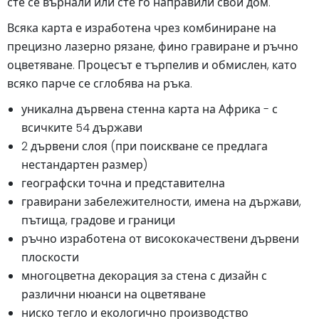
сте се върнали или сте го направили свой дом.
Всяка карта е изработена чрез комбиниране на
прецизно лазерно рязане, фино гравиране и ръчно
оцветяване. Процесът е търпелив и обмислен, като
всяко парче се сглобява на ръка.
уникална дървена стенна карта на Африка - с
всичките 54 държави
2 дървени слоя (при поискване се предлага
нестандартен размер)
географски точна и представителна
гравирани забележителности, имена на държави,
пътища, градове и граници
ръчно изработена от висококачествени дървени
плоскости
многоцветна декорация за стена с дизайн с
различни нюанси на оцветяване
ниско тегло и екологично производство