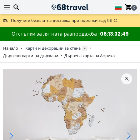
0
Получете безплатна доставка при поръчки над 59 €.
Предлага се и DHL Express за една нощ.
Търсене
30 дни за връщане, 90 дни за дървени карти и декорации.
Отстъпки за лятната разпродажба
06
13
32
48
Оригинален производител на карти и декорации.
Начало
Карти и декорации за стена
Дървени карти на държави
Дървена карта на Африка
Търсене