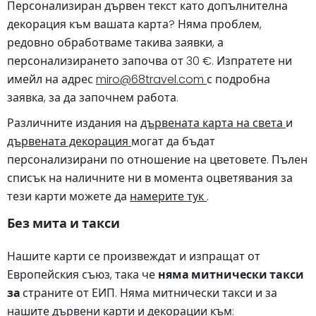
Персонализиран дървен текст като допълнителна
декорация към вашата карта? Няма проблем,
редовно обработваме такива заявки, а
персонализирането започва от 30 €. Изпратете ни
имейл на адрес
miro@68travel.com
с подробна
заявка, за да започнем работа.
Различните издания на
дървената карта на света
и
дървената декорация
могат да бъдат
персонализирани по отношение на цветовете. Пълен
списък на наличните ни в момента оцветявания за
тези карти можете да
намерите тук
.
Без мита и такси
Нашите карти се произвеждат и изпращат от
Европейския съюз, така че
няма митнически такси
за
страните от ЕИП. Няма митнически такси и за
нашите дървени карти и декорации към: