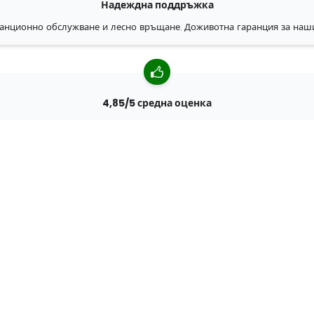
Надеждна поддръжка
анционно обслужване и лесно връщане. Доживотна гаранция за наш
4,85/5 средна оценка
ад 7400 прегледи от клиенти от цял свят. 98% клиенти ни препоръчва
Персонализирани поръчки
ен производител, което означава, че можем бързо да създаваме перс
Живеем за приключенията