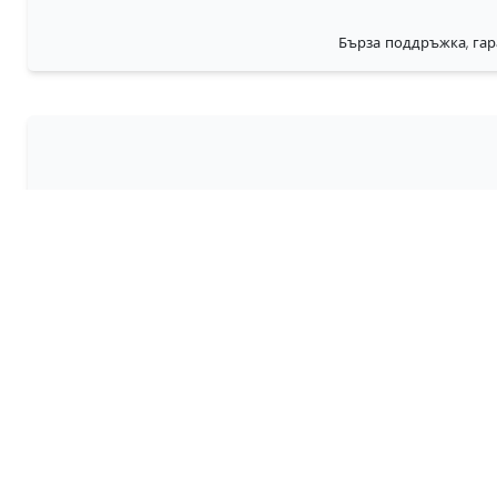
Бърза поддръжка, гар
Н
68travel е оригинал