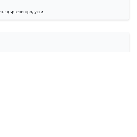
ите дървени продукти.
т.
онализирани поръчки.