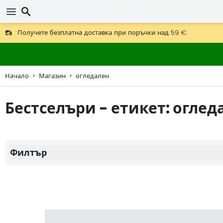
Получете безплатна доставка при поръчки над 59 €.
Предлага се и DHL Express за една нощ.
Търсене
30 дни за връщане, 90 дни за дървени карти и декорации.
Начало
Магазин
огледален
Бестселъри - етикет: оглед
Филтър