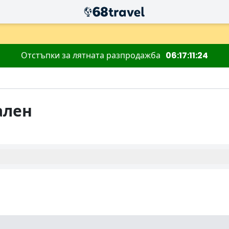
Отстъпки за лятната разпродажба
06
17
11
23
ален
Търсене