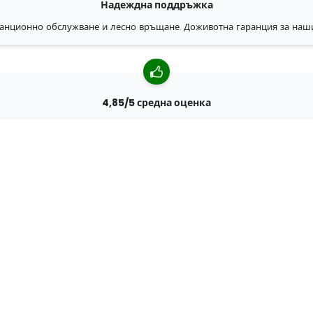
Надеждна поддръжка
анционно обслужване и лесно връщане. Доживотна гаранция за наш
4,85/5 средна оценка
ад 7400 прегледи от клиенти от цял свят. 98% клиенти ни препоръчва
Персонализирани поръчки
ен производител, което означава, че можем бързо да създаваме перс
Живеем за приключенията