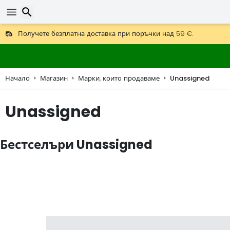
Получете безплатна доставка при поръчки над 59 €.
Предлага се и DHL Express за една нощ.
Търсене
30 дни за връщане, 90 дни за дървени карти и декорации.
Начало
Магазин
Марки, които продаваме
Unassigned
Unassigned
Бестселъри Unassigned