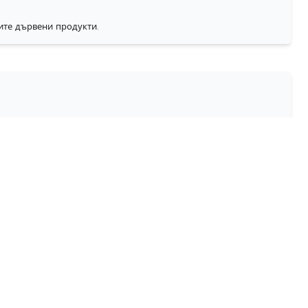
ите дървени продукти.
т.
онализирани поръчки.