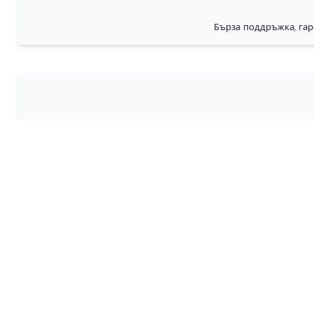
Бърза поддръжка, гар
Н
68travel е оригинал