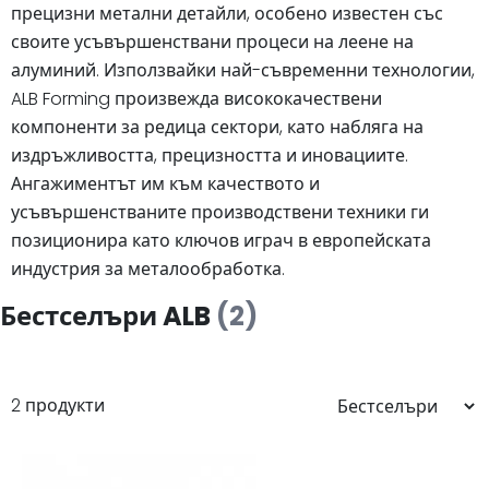
прецизни метални детайли, особено известен със
своите усъвършенствани процеси на леене на
алуминий. Използвайки най-съвременни технологии,
ALB Forming произвежда висококачествени
компоненти за редица сектори, като набляга на
издръжливостта, прецизността и иновациите.
Ангажиментът им към качеството и
усъвършенстваните производствени техники ги
позиционира като ключов играч в европейската
индустрия за металообработка.
Бестселъри ALB
(2)
2 продукти