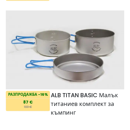
ALB TITAN BASIC Малък
РАЗПРОДАЖБА -16%
87 €
титаниев комплект за
103 €
къмпинг