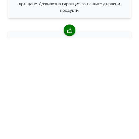
връщане. Доживотна гаранция за нашите дървени
продукти.
4,85/5 средна оценка
Над 7400 прегледи от клиенти от цял свят. 98% клиенти
ни препоръчват.
Персонализирани поръчки
68travel е оригинален производител, което означава, че
можем бързо да създаваме персонализирани поръчки.