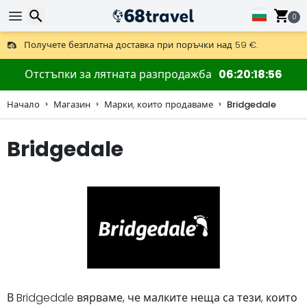
0
Получете безплатна доставка при поръчки над 59 €.
Предлага се и DHL Express за една нощ.
30 дни за връщане, 90 дни за дървени карти и декорации.
Търсене
Отстъпки за лятната разпродажба
06
20
18
55
Начало
Магазин
Марки, които продаваме
Bridgedale
Bridgedale
Търсене
В Bridgedale вярваме, че малките неща са тези, които