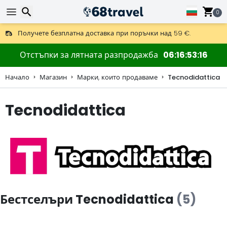
0
Получете безплатна доставка при поръчки над 59 €.
Предлага се и DHL Express за една нощ.
Търсене
30 дни за връщане, 90 дни за дървени карти и декорации.
Отстъпки за лятната разпродажба
06
16
53
15
Начало
Магазин
Марки, които продаваме
Tecnodidattica
Tecnodidattica
Търсене
Бестселъри Tecnodidattica
(5)