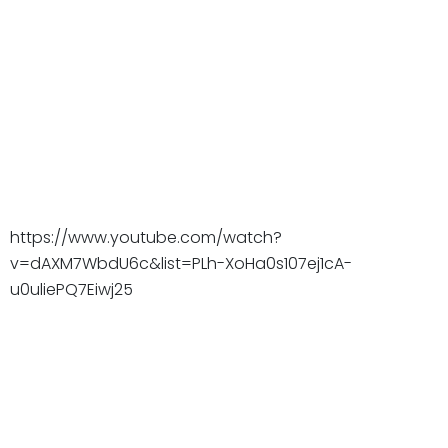
https://www.youtube.com/watch?
v=dAXM7WbdU6c&list=PLh-XoHa0s107ej1cA-
u0uliePQ7Eiwj25