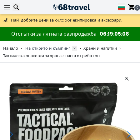
Получете безплатна доставка при поръчки над 59 €.
Предлага се и DHL Express за една нощ.
0
30 дни за връщане, 90 дни за дървени карти и декорации.
Най-добрите цени за outdoor екипировка и аксесоари.
Търсене
Отстъпки за лятната разпродажба
06
19
05
08
Начало
На открито и къмпинг
Храни и напитки
Тактическа опаковка за храна с паста от риба тон
Търсене