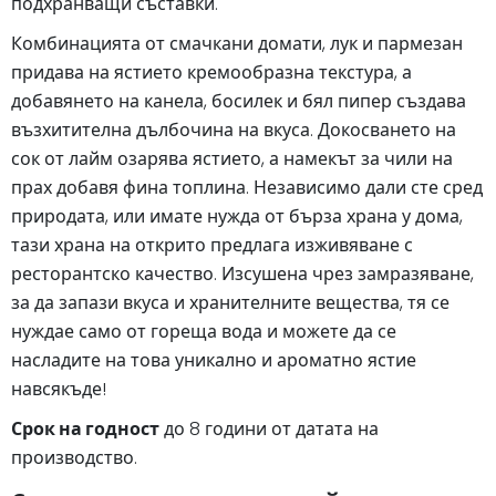
подхранващи съставки.
Комбинацията от смачкани домати, лук и пармезан
придава на ястието кремообразна текстура, а
добавянето на канела, босилек и бял пипер създава
възхитителна дълбочина на вкуса. Докосването на
сок от лайм озарява ястието, а намекът за чили на
прах добавя фина топлина. Независимо дали сте сред
природата, или имате нужда от бърза храна у дома,
тази храна на открито предлага изживяване с
ресторантско качество. Изсушена чрез замразяване,
за да запази вкуса и хранителните вещества, тя се
нуждае само от гореща вода и можете да се
насладите на това уникално и ароматно ястие
навсякъде!
Срок на годност
до 8 години от датата на
производство.