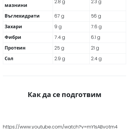
2.8 g
2.3 g
мазнини
Въглехидрати
67 g
56 g
Захари
9 g
7.6 g
Фибри
7.4 g
6.1 g
Протеин
25 g
21 g
Сол
2.9 g
2.4 g
Как да се подготвим
https://www.youtube.com/watch?v=mY1sABvotm4