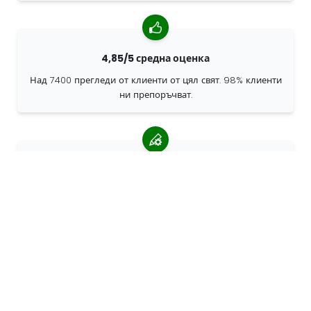
4,85/5 средна оценка
Над 7400 прегледи от клиенти от цял свят. 98% клиенти
ни препоръчват.
Персонализирани поръчки
68travel е оригинален производител, което означава, че
можем бързо да създаваме персонализирани поръчки.
Живеем за приключенията
В 68travel обичаме да пътуваме и да изследваме.