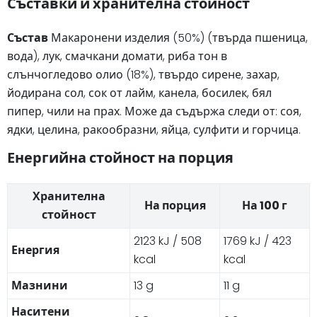
Съставки и хранителна стойност
Състав
Макаронени изделия (50%) (твърда пшеница,
вода), лук, смачкани домати, риба тон в
слънчогледово олио (18%), твърдо сирене, захар,
йодирана сол, сок от лайм, канела, босилек, бял
пипер, чили на прах. Може да съдържа следи от: соя,
ядки, целина, ракообразни, яйца, сулфити и горчица.
Енергийна стойност на порция
Хранителна
На порция
На 100 г
стойност
2123 kJ / 508
1769 kJ / 423
Енергия
kcal
kcal
Мазнини
13 g
11 g
Наситени