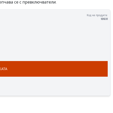
опчава се с превключватели.
Код на продукта:
10531
КАТА