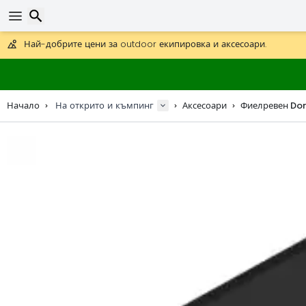
Получете безплатна доставка при поръчки над 59 €.
Предлага се и DHL Express за една нощ.
30 дни за връщане, 90 дни за дървени карти и декорации.
Най-добрите цени за outdoor екипировка и аксесоари.
Търсене
Начало
На открито и къмпинг
Аксесоари
Фиелревен Dom