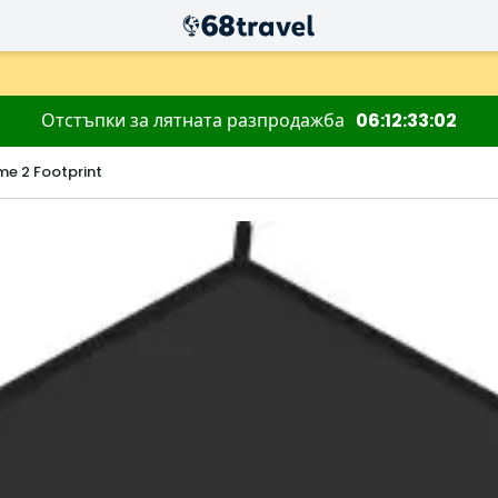
Отстъпки за лятната разпродажба
06
12
33
01
e 2 Footprint
Търсене