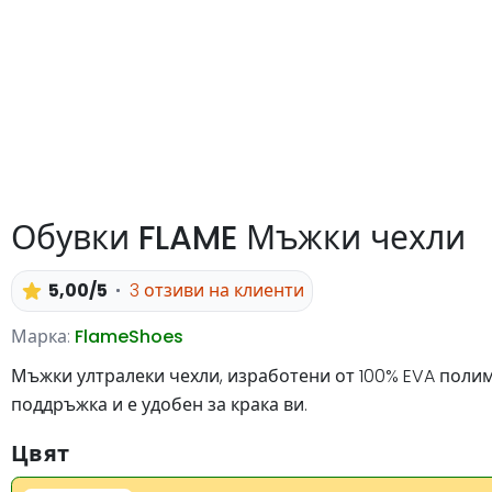
Обувки FLAME Мъжки чехли
5,00/5
3 отзиви на клиенти
Марка:
FlameShoes
Мъжки ултралеки чехли, изработени от 100% EVA полимер
поддръжка и е удобен за крака ви.
Цвят