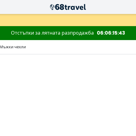
Отстъпки за лятната разпродажба
06
06
15
42
 Мъжки чехли
Търсене