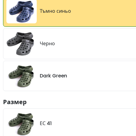
Тъмно синьо
Черно
Dark Green
Размер
ЕС 41