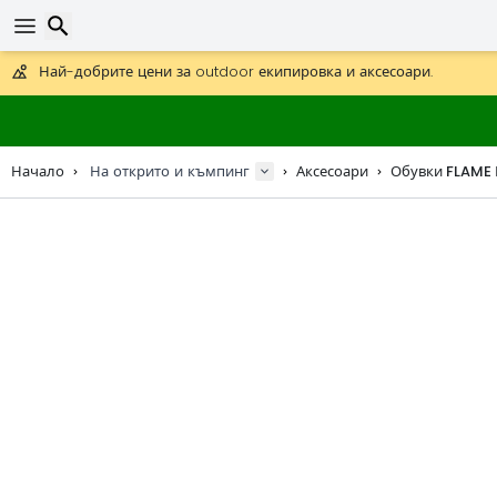
Получете безплатна доставка при поръчки над 59 €.
Предлага се и DHL Express за една нощ.
Търсене
30 дни за връщане, 90 дни за дървени карти и декорации.
Най-добрите цени за outdoor екипировка и аксесоари.
Начало
На открито и къмпинг
Аксесоари
Обувки FLAME