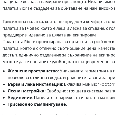
на ципа е лесна за намиране през нощта. Независимо д
палатка Elixir 1 е създадена за обитаване на най-високо 
Трисезонна палатка, която ще предложи комфорт, топл
палатка за 1 човек, която е лека и лесна за сгъване, 
преддверие, идеално за цялата ви екипировка.
Палатката Elixir е проектирана за пръв път за perform
палатка, която е с отлично съотношение цена-качество
достъп, единично отделение за съхранение на екипиро
можете да се настаните удобно, като същевременно за
Жизнено пространство:
Уникалната геометрия на п
позволява отлична гледка; вградените тавани за п
Бърза и лека инсталация
: Включва MSR Elixir Footp
Лесна настройка:
Свободностоящата система разпол
Уединение
: Панелите от мрежеста и плътна матери
Трисезонно къмпингуване.