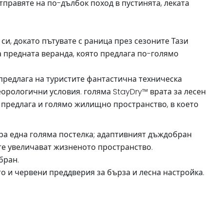
тправяте на по-дълбок поход в пустинята, леката
и, докато пътувате с раница през сезоните Тази
на предната веранда, която предлага по-голямо
о предлага на туристите фантастична техническа
еорологични условия. голяма StayDry™ врата за лесен
 предлага и голямо жилищно пространство, в което
ра една голяма постелка; адаптивният дъждобран
те увеличават жизненото пространство.
обран.
о и червени преддверия за бърза и лесна настройка.