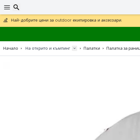
Получете безплатна доставка при поръчки над 59 €.
Предлага се и DHL Express за една нощ.
Търсене
30 дни за връщане, 90 дни за дървени карти и декорации.
Най-добрите цени за outdoor екипировка и аксесоари.
Начало
На открито и къмпинг
Палатки
Палатка за раница