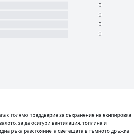
0
0
0
0
лага с голямо преддверие за съхранение на екипировка
алото, за да осигури вентилация, топлина и
една ръка разстояние, а светещата в тъмното дръжка