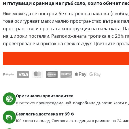
и пътуващи с раница на гръб соло, които обичат ле
Elixir може да се построи без вътрешна палатка (своб
това осигуряват максимално пространство вътре в пала
пространство и простата конструкция на палатката. П
на широки постелки. Разположената тропика е с 25% п
проветряване и приток на свеж въздух. Цветните пръти
Оригинален производител
В 68travel произвеждаме най-подробните дървени карти и 
Безплатна доставка от 59 €
100 стила на склад. Световна експедиция в рамките на 24 ча