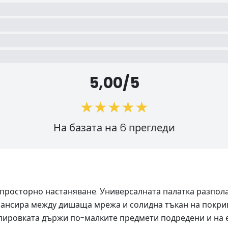
5,00/5
На базата на 6 прегледи
е и просторно настаняване. Универсалната палатка разпо
алансира между дишаща мрежа и солидна тъкан на покрив
ипировката държи по-малките предмети подредени и на 