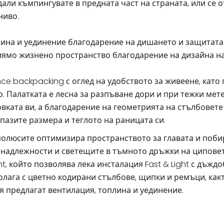
али къмпингувате в предната част на страната, или се о
ниво.
ина и уединение благодарение на дишането и защитата с
с голямо жизнено пространство благодарение на дизайна 
ance backpacking с оглед на удобството за живеене, кат
. Палатката е лесна за разпъване дори и при тежки мет
вката ви, а благодарение на геометрията на стълбовете
пазите размера и теглото на раницата си.
олюсите оптимизира пространството за главата и поби
ринадлежности и светещите в тъмното дръжки на ципове
rint, който позволява лека инсталация Fast & Light с дъжд
ага с цветно кодирани стълбове, щипки и ремъци, какт
я предлагат вентилация, топлина и уединение.