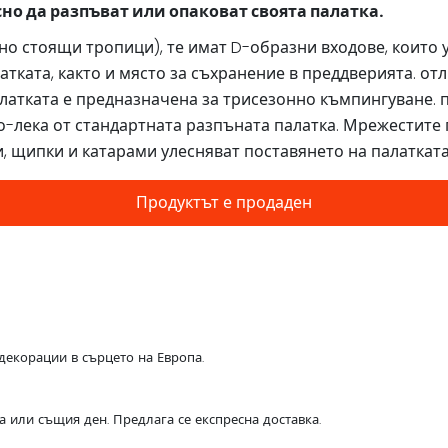
сно да разпъват или опаковат своята палатка.
одно стоящи тропици), те имат D-образни входове, които 
тката, както и място за съхранение в преддверията. отл
алатката е предназначена за трисезонно къмпингуване. 
о-лека от стандартната разпъната палатка. Мрежестите
, щипки и катарами улесняват поставянето на палатката
Продуктът е продаден
декорации в сърцето на Европа.
са или същия ден. Предлага се експресна доставка.