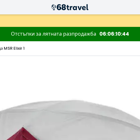
Отстъпки за лятната разпродажба
06
06
10
43
 MSR Elixir 1
Търсене