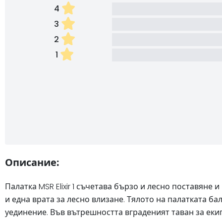
4
3
2
1
Описание:
Палатка MSR Elixir 1 съчетава бързо и лесно поставян
и една врата за лесно влизане. Тялото на палатката б
уединение. Във вътрешността вграденият таван за ек