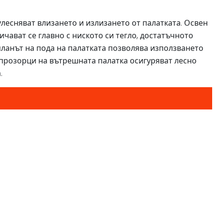
улесняват влизането и излизането от палатката. Освен
ичават се главно с ниското си тегло, достатъчното
планът на пода на палатката позволява използването
 прозорци на вътрешната палатка осигуряват лесно
.