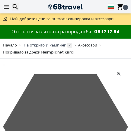
Получете безплатна доставка при поръчки над 59 €.
Предлага се и DHL Express за една нощ.
0
30 дни за връщане, 90 дни за дървени карти и декорации.
Най-добрите цени за outdoor екипировка и аксесоари.
Търсене
Отстъпки за лятната разпродажба
06
17
17
54
Начало
На открито и къмпинг
Аксесоари
Покривало за дрехи Heimplanet Kirra
Търсене