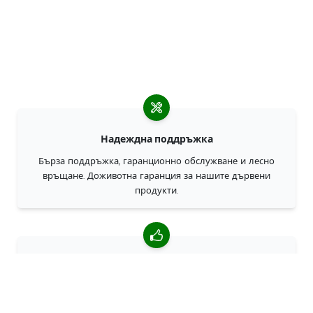
Надеждна поддръжка
Бърза поддръжка, гаранционно обслужване и лесно
връщане. Доживотна гаранция за нашите дървени
продукти.
4,85/5 средна оценка
Над 7400 прегледи от клиенти от цял свят. 98% клиенти
ни препоръчват.