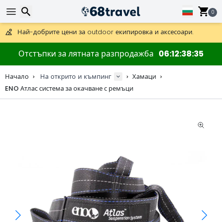
Получете безплатна доставка при поръчки над 59 €.
Предлага се и DHL Express за една нощ.
0
30 дни за връщане, 90 дни за дървени карти и декорации.
Най-добрите цени за outdoor екипировка и аксесоари.
Търсене
Отстъпки за лятната разпродажба
06
12
38
35
Начало
На открито и къмпинг
Хамаци
ENO Атлас система за окачване с ремъци
Търсене