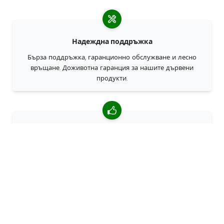
Надеждна поддръжка
Бърза поддръжка, гаранционно обслужване и лесно
връщане. Доживотна гаранция за нашите дървени
продукти.
4,85/5 средна оценка
Над 7400 прегледи от клиенти от цял свят. 98% клиенти
ни препоръчват.
Персонализирани поръчки