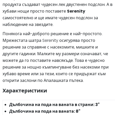
продукта създават чудесен лек двустенен подслон. А в
хубави нощи просто поставете
Serenity
самостоятелно и ще имате чудесен подслон за
наблюдение на звездите.
Понякога най-доброто решение е най-простото.
Мрежестата шатра Serenity осигурява просто
решение за справяне с насекомите, мишките и
другите гадинки. Малките му размери означават, че
можете да го поставите навсякъде. Това е чудесно
решение за нощно къмпингуване без насекоми при
хубаво време или за тези, които се придържат към
открити заслони по Апалашката пътека.
Характеристики
Дълбочина на пода на ваната в страни: 3"
Дълбочина на пода на ваната: 8"