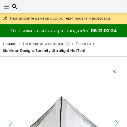
Получете безплатна доставка при поръчки над 59 €.
Предлага се и DHL Express за една нощ.
Търсене
30 дни за връщане, 90 дни за дървени карти и декорации.
Отстъпки за лятната разпродажба
06
21
02
23
Най-добрите цени за outdoor екипировка и аксесоари.
Начало
На открито и къмпинг
Палатки
Six Moon Designs Serenity Ultralight NetTent
Търсене