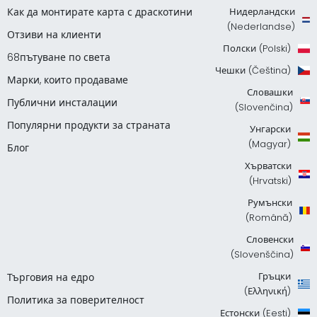
Как да монтирате карта с драскотини
Нидерландски
(Nederlandse)
Отзиви на клиенти
Полски (Polski)
68пътуване по света
Чешки (Čeština)
Марки, които продаваме
Словашки
Публични инсталации
(Slovenčina)
Популярни продукти за страната
Унгарски
(Magyar)
Блог
Хърватски
(Hrvatski)
Румънски
(Română)
Словенски
(Slovenščina)
Гръцки
Търговия на едро
(Ελληνική)
Политика за поверителност
Естонски (Eesti)