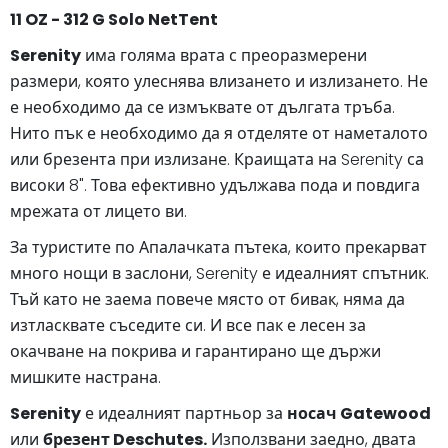
11 OZ - 312 G Solo NetTent
Serenity
има голяма врата с преоразмерени
размери, която улеснява влизането и излизането. Не
е необходимо да се измъквате от дългата тръба.
Нито пък е необходимо да я отделяте от наметалото
или брезента при излизане. Краищата на Serenity са
високи 8". Това ефективно удължава пода и повдига
мрежата от лицето ви.
За туристите по Апалачката пътека, които прекарват
много нощи в заслони, Serenity е идеалният спътник.
Тъй като не заема повече място от бивак, няма да
изтласквате съседите си. И все пак е лесен за
окачване на покрива и гарантирано ще държи
мишките настрана.
Serenity
е идеалният партньор за
носач Gatewood
или
брезент Deschutes.
Използвани заедно, двата