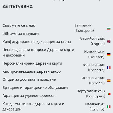
за пътуване.
Свържете се с нас
Български
(Български)
68travel за пътуване
Английски език
Конфигуриране на декорация за стена
(English)
Често задавани въпроси Дървени карти
Немски език
и декорации
(Deutsch)
Персонализирани дървени карти
Френски език
(Français)
Как произвеждаме дървен декор
Испански език
Опции за доставка и плащане
(Español)
Връщане и гаранционно обслужване
Португалски език
Гаранция за удовлетвореност
(Português)
Как да монтирате дървени карти и
Италиански
декорации
(Italiano)