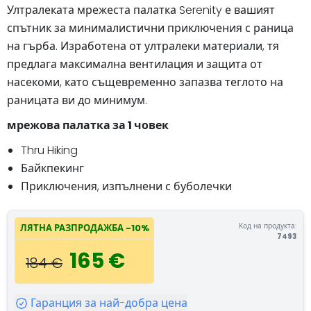
Ултралеката мрежеста палатка Serenity е вашият
спътник за минималистични приключения с раница
на гърба. Изработена от ултралеки материали, тя
предлага максимална вентилация и защита от
насекоми, като същевременно запазва теглото на
раницата ви до минимум.
мрежова палатка за 1 човек
Thru Hiking
Байкпекинг
Приключения, изпълнени с буболечки
Код на продукта:
ЛЯТНА РАЗПРОДАЖБА -10%
7493
165 €
184 €
Гаранция за най-добра цена