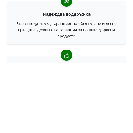
Надеждна поддръжка
Бърза поддръжка, гаранционно обслужване и лесно
връщане. Доживотна гаранция за нашите дървени
продукти.
4,85/5 средна оценка
Над 7400 прегледи от клиенти от цял свят. 98% клиенти
ни препоръчват.
Персонализирани поръчки
68travel е оригинален производител, което означава, че
можем бързо да създаваме персонализирани поръчки.