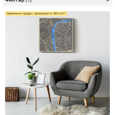
същевременно дизайнерски ефект. Благодарение
на многослойната обработка и ясния дисплей
Оригинален продукт, произведен от 68travel™️
картите изглеждат модерно и ще се открояват във
всеки интериор. Тези оригинални декорации за
стена са идеални за любителите на
пътешествията, архитектурата и дизайна, а освен
това се отразяват чудесно и като личен подарък -
независимо дали става въпрос за карта на родния
ви град, любима дестинация или място, близко до
сърцето ви.