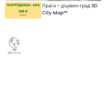
Прага - дървен град 3D
РАЗПРОДАЖБА -25%
145 €
City Map™️
194 €