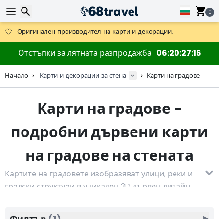
Получете безплатна доставка при поръчки над 59 €.
Предлага се и DHL Express за една нощ.
0
30 дни за връщане, 90 дни за дървени карти и декорации.
Оригинален производител на карти и декорации.
Търсене
Отстъпки за лятната разпродажба
06
20
27
16
Начало
Карти и декорации за стена
Карти на градове
Карти на градове -
Търсене
подробни дървени карти
на градове на стената
Картите на градовете изобразяват улици, реки и
градски структури в уникален 3D дървен дизайн.
Всяка карта на град е прецизно изрязана и
гравирана, което осигурява реалистичен и
Филтър
(1)
▶