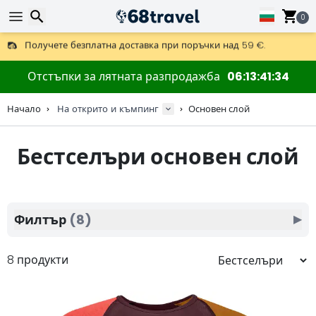
0
Получете безплатна доставка при поръчки над 59 €.
Предлага се и DHL Express за една нощ.
Търсене
30 дни за връщане, 90 дни за дървени карти и декорации.
Отстъпки за лятната разпродажба
06
13
41
33
Най-добрите цени за outdoor екипировка и аксесоари.
Начало
На открито и къмпинг
Основен слой
Бестселъри основен слой
Търсене
Филтър
(8)
▶
8 продукти