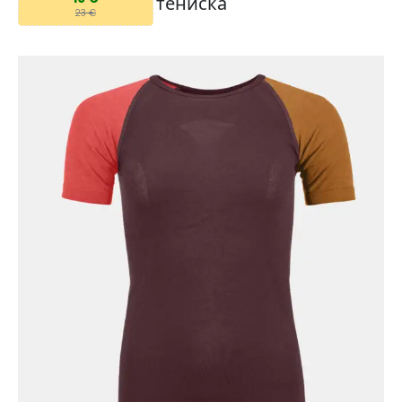
тениска
23 €