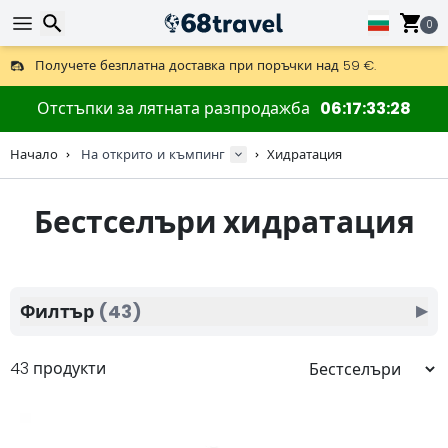
0
Получете безплатна доставка при поръчки над 59 €.
Предлага се и DHL Express за една нощ.
Търсене
30 дни за връщане, 90 дни за дървени карти и декорации.
Отстъпки за лятната разпродажба
06
17
33
27
Най-добрите цени за outdoor екипировка и аксесоари.
Начало
На открито и къмпинг
Хидратация
Бестселъри хидратация
Търсене
Филтър
(43)
▶
43 продукти