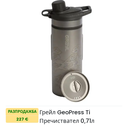
Грейл GeoPress Ti
РАЗПРОДАЖБА
227 €
Пречиствател 0,71л