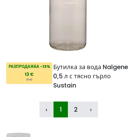
Бутилка за вода Nalgene
РАЗПРОДАЖБА -13%
13 €
0,5 л с тясно гърло
15 €
Sustain
‹
1
2
›