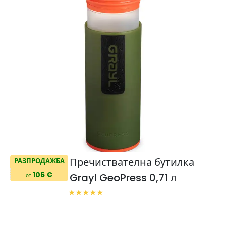
Пречиствателна бутилка
РАЗПРОДАЖБА
106 €
Grayl GeoPress 0,71 л
от