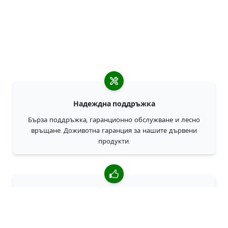
Надеждна поддръжка
Бърза поддръжка, гаранционно обслужване и лесно
връщане. Доживотна гаранция за нашите дървени
продукти.
4,85/5 средна оценка
Над 7400 прегледи от клиенти от цял свят. 98% клиенти
ни препоръчват.