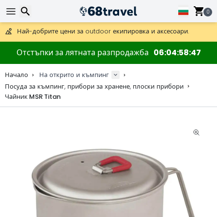
Получете безплатна доставка при поръчки над 59 €.
Предлага се и DHL Express за една нощ.
0
30 дни за връщане, 90 дни за дървени карти и декорации.
Най-добрите цени за outdoor екипировка и аксесоари.
Търсене
Отстъпки за лятната разпродажба
06
04
58
47
Начало
На открито и къмпинг
Посуда за къмпинг, прибори за хранене, плоски прибори
Чайник MSR Titan
Търсене