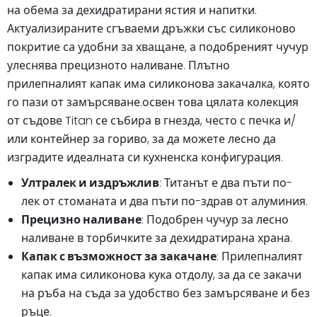
на обема за дехидратирани ястия и напитки.
Актуализираните сгъваеми дръжки със силиконово
покритие са удобни за хващане, а подобреният чучур
улеснява прецизното наливане. Плътно
прилепналият капак има силиконова закачалка, която
го пази от замърсяване.освен това цялата колекция
от съдове Titan се събира в гнезда, често с печка и/
или контейнер за гориво, за да можете лесно да
изградите идеалната си кухненска конфигурация.
Ултралек и издръжлив
: Титанът е два пъти по-
лек от стоманата и два пъти по-здрав от алуминия.
Прецизно наливане
: Подобрен чучур за лесно
наливане в торбичките за дехидратирана храна.
Капак с възможност за закачане
: Прилепналият
капак има силиконова кука отдолу, за да се закачи
на ръба на съда за удобство без замърсяване и без
ръце.