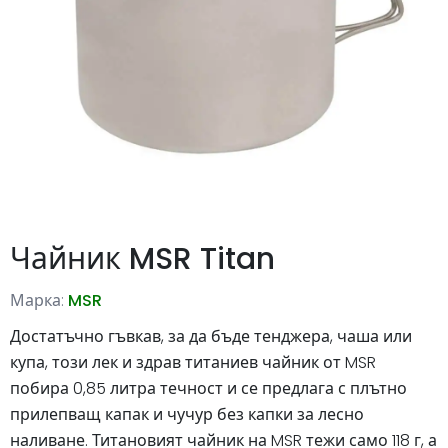
Чайник MSR Titan
Марка:
MSR
Достатъчно гъвкав, за да бъде тенджера, чаша или
купа, този лек и здрав титаниев чайник от MSR
побира 0,85 литра течност и се предлага с плътно
прилепващ капак и чучур без капки за лесно
наливане. Титановият чайник на MSR тежи само 118 г, а