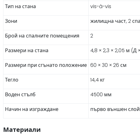
Тип на стана
vis-à-vis
Зони
жилищна част, 2 сп
Брой на спалните помещения
2
Размери на стана
4,8 × 2,3 × 2,05 м (Д 
Размери при сгънато положение
60 × 30 × 26 см
Тегло
14,4 кг
Воден стълб
4500 мм
Начин на изграждане
първо външен слой (f
Материали