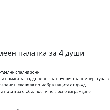
меен палатка за 4 души
отделни спални зони
 и помага за поддържане на по-приятна температура в
лепени шевове за по-добра защита от дъжд
и пръти за стабилност и по-лесно изграждане
и