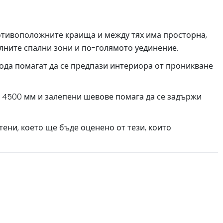
ротивоположните краища и между тях има просторна,
елните спални зони и по-голямото уединение.
ода помагат да се предпази интериора от проникване
 4500 мм и залепени шевове помага да се задържи
тени, което ще бъде оценено от тези, които