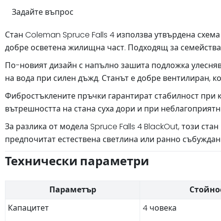
Задайте въпрос
Стан Coleman Spruce Falls 4 използва утвърдена схем
добре осветена жилищна част. Подходящ за семейства 
По-новият дизайн с напълно зашита подложка улеснява
на вода при силен дъжд. Станът е добре вентилиран, к
Фибростъклените пръчки гарантират стабилност при к
вътрешността на стана суха дори и при неблагоприятн
За разлика от модела Spruce Falls 4 BlackOut, този ст
предпочитат естествена светлина или ранно събуждан
Технически параметри
Параметър
Стойно
Капацитет
4 човека