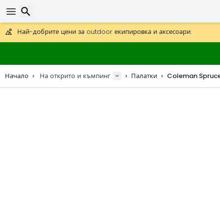
Получете безплатна доставка при поръчки над 59 €.
Предлага се и DHL Express за една нощ.
30 дни за връщане, 90 дни за дървени карти и декорации.
Най-добрите цени за outdoor екипировка и аксесоари.
Търсене
Начало
На открито и къмпинг
Палатки
Coleman Spruce 