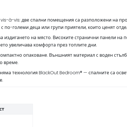
а vis-à-vis: две спални помещения са разположени на п
с по-големи деца или групи приятели, които ценят отд
 издигането на място. Високите странични панели на п
оето увеличава комфорта през топлите дни.
омпактно опаковане. Външният материал с воден стълб
о време.
ан няма технология BlackOut Bedroom® — спалните са осве
е.
ст