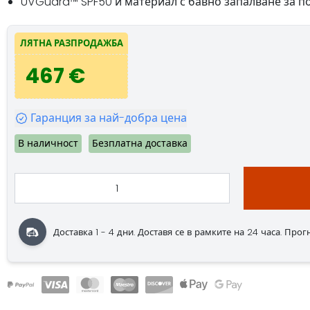
UVGuard™ SPF50 и материал с бавно запалване за п
ЛЯТНА РАЗПРОДАЖБА
467 €
Гаранция за най-добра цена
В наличност
Безплатна доставка
Доставка 1 - 4 дни. Доставя се в рамките на 24 часа. Прогноз