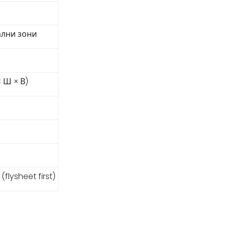
ални зони
× Ш × В)
lysheet first)