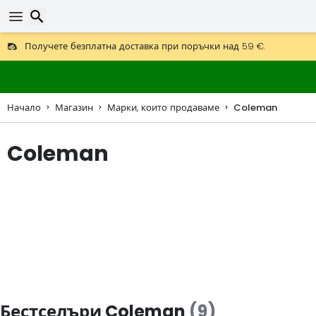
Получете безплатна доставка при поръчки над 59 €.
Предлага се и DHL Express за една нощ.
Търсене
30 дни за връщане, 90 дни за дървени карти и декорации.
Начало
Магазин
Марки, които продаваме
Coleman
Coleman
Бестселъри Coleman
(9)