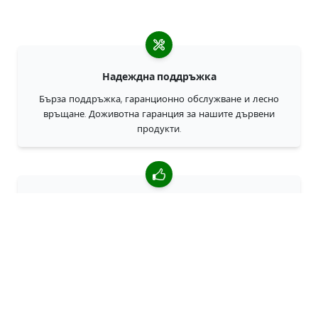
Надеждна поддръжка
Бърза поддръжка, гаранционно обслужване и лесно
връщане. Доживотна гаранция за нашите дървени
продукти.
4,85/5 средна оценка
Над 7400 прегледи от клиенти от цял свят. 98% клиенти
ни препоръчват.