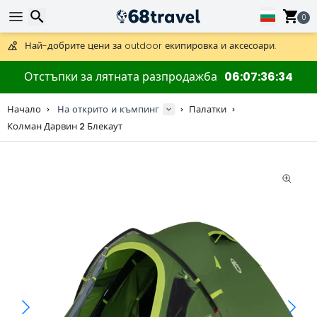
Получете безплатна доставка при поръчки над 59 €.
Предлага се и DHL Express за една нощ.
0
30 дни за връщане, 90 дни за дървени карти и декорации.
Най-добрите цени за outdoor екипировка и аксесоари.
Търсене
Отстъпки за лятната разпродажба
06
07
36
34
Начало
На открито и къмпинг
Палатки
Колман Дарвин 2 Блекаут
Търсене