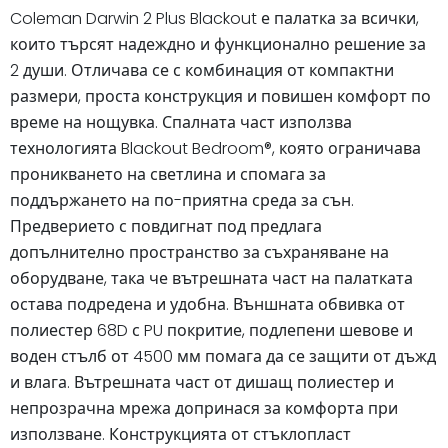
Coleman Darwin 2 Plus Blackout е палатка за всички,
които търсят надеждно и функционално решение за
2 души. Отличава се с комбинация от компактни
размери, проста конструкция и повишен комфорт по
време на нощувка. Спалната част използва
технологията Blackout Bedroom®, която ограничава
проникването на светлина и спомага за
поддържането на по-приятна среда за сън.
Предверието с повдигнат под предлага
допълнително пространство за съхраняване на
оборудване, така че вътрешната част на палатката
остава подредена и удобна. Външната обвивка от
полиестер 68D с PU покритие, подлепени шевове и
воден стълб от 4500 мм помага да се защити от дъжд
и влага. Вътрешната част от дишащ полиестер и
непрозрачна мрежа допринася за комфорта при
използване. Конструкцията от стъклопласт