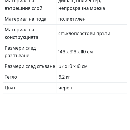
Материал на
дишащ полиестер,
вътрешния слой
непрозрачна мрежа
Материал на пода
полиетилен
Материал на
стъклопластови пръти
конструкцията
Размери след
145 x 315 x 110 см
разпъване
Размери след сгъване
57 x 18 x 18 см
Тегло
5,2 кг
Цвят
черен