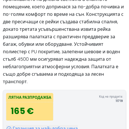
помещение, което допринася за по-добра почивка и
по-голям комфорт по време на сън. Конструкцията с
две пресичащи се рейки създава стабилна спалня,
докато третата усъвършенствана извита рейка
разширява палатката с практичен преддверие за
багаж, обувки или оборудване. Устойчивият
полиестер с PU покритие, залепени шевове и воден
стълб 4500 мм осигуряват надеждна защита от
неблагоприятни атмосферни условия. Палатката е
също добре сгъваема и подходяща за лесен
транспорт.
Код на продукта:
ЛЯТНА РАЗПРОДАЖБА
11719
165 €
Гаранция за най-добра цена