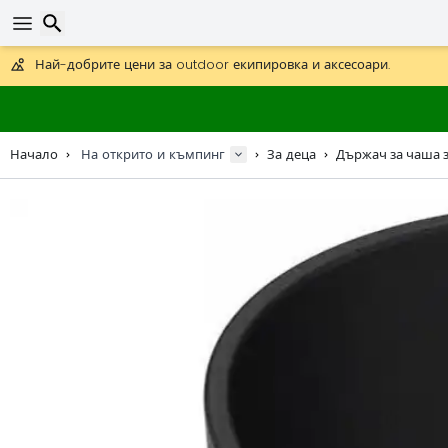
Получете безплатна доставка при поръчки над 59 €.
Предлага се и DHL Express за една нощ.
30 дни за връщане, 90 дни за дървени карти и декорации.
Най-добрите цени за outdoor екипировка и аксесоари.
Търсене
Начало
На открито и къмпинг
За деца
Държач за чаша з