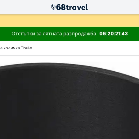
Отстъпки за лятната разпродажба
06
20
21
43
а количка Thule
Търсене