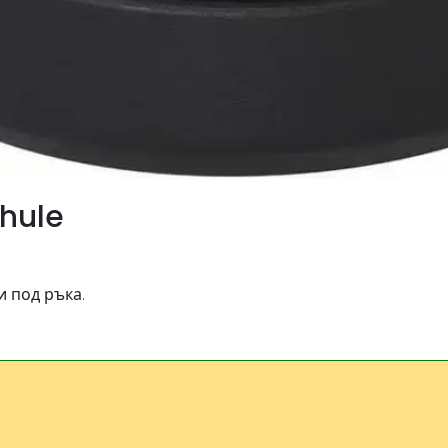
hule
и под ръка.