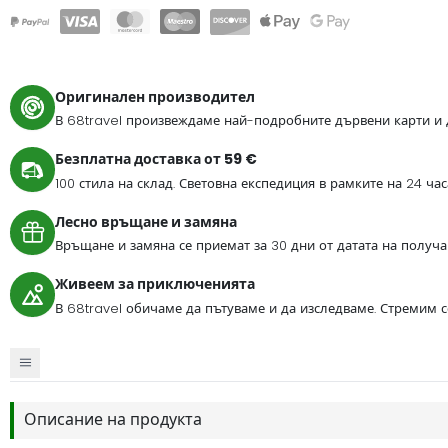
Оригинален производител
В 68travel произвеждаме най-подробните дървени карти и 
Безплатна доставка от 59 €
100 стила на склад. Световна експедиция в рамките на 24 ча
Лесно връщане и замяна
Връщане и замяна се приемат за 30 дни от датата на получа
Живеем за приключенията
В 68travel обичаме да пътуваме и да изследваме. Стремим 
Описание на продукта