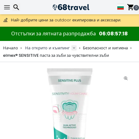
Получете безплатна доставка при поръчки над 59 €.
Предлага се и DHL Express за една нощ.
0
30 дни за връщане, 90 дни за дървени карти и декорации.
Най-добрите цени за outdoor екипировка и аксесоари.
Търсене
Отстъпки за лятната разпродажба
06
08
57
18
Начало
На открито и къмпинг
Безопасност и хигиена
elmex® SENSITIVE паста за зъби за чувствителни зъби
Търсене