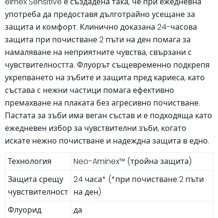
elmex Sensitive е създадена така, че при ежедневна
употреба да предоставя дълготрайно усещане за
защита и комфорт. Клинично доказана 24-часова
защита при почистване 2 пъти на ден помага за
намаляване на неприятните чувства, свързани с
чувствителността. Флуорът същевременно подкрепя
укрепването на зъбите и защита пред кариеса, като
състава с нежни частици помага ефективно
премахване на плаката без агресивно почистване.
Пастата за зъби има веган състав и е подходяща като
ежедневен избор за чувствителни зъби, когато
искате нежно почистване и надеждна защита в едно.
Технология
Neo-Aminex™ (тройна защита)
Защита срещу
24 часа* (*при почистване 2 пъти
чувствителност
на ден)
Флуорид
да