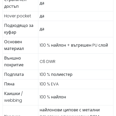
да
достъп
Hover pocket
да
Подходящо за
да
куфар
Основен
100 % найлон + вътрешен PU слой
материал
Външно
C6 DWR
покритие
Подплата
100 % полиестер
Пяна
100 % EVA
Каишки /
100 % найлон
webbing
найлонови ципове с метални