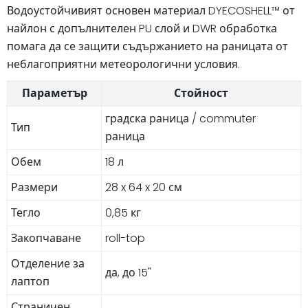
Водоустойчивият основен материал DYECOSHELL™ от
найлон с допълнителен PU слой и DWR обработка
помага да се защити съдържанието на раницата от
неблагоприятни метеорологични условия.
Параметър
Стойност
градска раница / commuter
Тип
раница
Обем
18 л
Размери
28 x 64 x 20 см
Тегло
0,85 кг
Закопчаване
roll-top
Отделение за
да, до 15"
лаптоп
Страничен