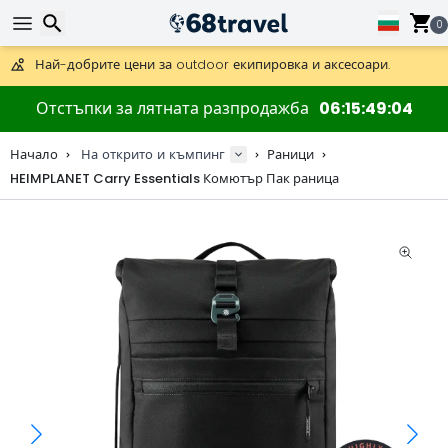
Получете безплатна доставка при поръчки над 59 €.
Предлага се и DHL Express за една нощ.
0
30 дни за връщане, 90 дни за дървени карти и декорации.
Най-добрите цени за outdoor екипировка и аксесоари.
Търсене
Отстъпки за лятната разпродажба
06
15
49
04
Начало
На открито и къмпинг
Раници
HEIMPLANET Carry Essentials Комютър Пак раница
Търсене