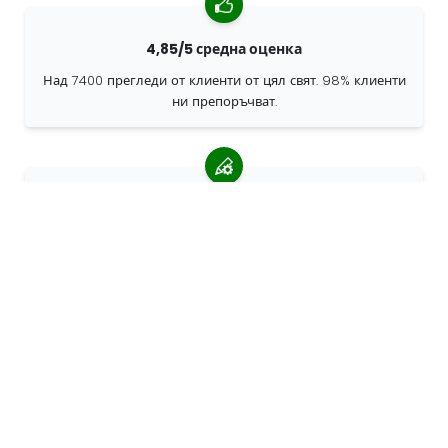
4,85/5 средна оценка
Над 7400 прегледи от клиенти от цял свят. 98% клиенти
ни препоръчват.
Персонализирани поръчки
68travel е оригинален производител, което означава, че
можем бързо да създаваме персонализирани поръчки.
Живеем за приключенията
В 68travel обичаме да пътуваме и да изследваме.
Стремим се да използваме рециклирани естествени
материали и да намалим употребата на пластмаса.