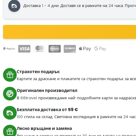
Доставка 1 - 4 дни. Доставя се в рамките на 24 часа. Прогноз
Страхотен подарък
Картите за драскане и плакатите са страхотен подарък за вс
Оригинален производител
В 68travel произвеждаме най-подробните карти за надраскв
Безплатна доставка от 59 €
100 стила на склад. Световна експедиция в рамките на 24 ча
Лесно връщане и замяна
Връщане и замяна се приемат за 30 дни от датата на получа