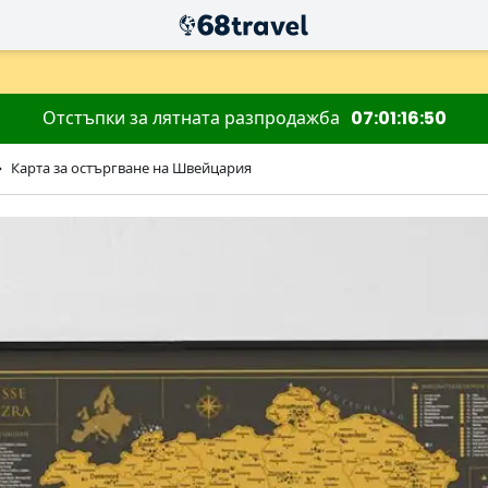
Отстъпки за лятната разпродажба
07
01
16
48
Карта за остъргване на Швейцария
Търсене