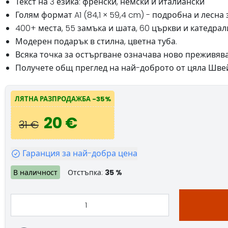
Текст на 3 езика: френски, немски и италиански
Голям формат A1 (84,1 × 59,4 cm) - подробна и лесна 
400+ места, 55 замъка и шата, 60 църкви и катедрали
Модерен подарък в стилна, цветна туба.
Всяка точка за остъргване означава ново преживява
Получете общ преглед на най-доброто от цяла Швей
ЛЯТНА РАЗПРОДАЖБА -35%
20 €
31 €
Гаранция за най-добра цена
В наличност
Отстъпка:
35 %