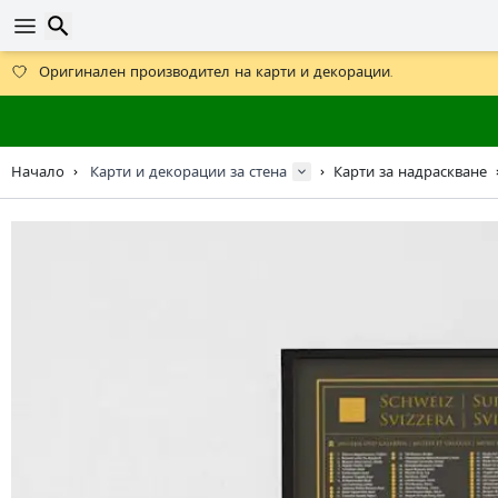
Получете безплатна доставка при поръчки над 59 €.
Предлага се и DHL Express за една нощ.
Търсене
30 дни за връщане, 90 дни за дървени карти и декорации.
Оригинален производител на карти и декорации.
Начало
Карти и декорации за стена
Карти за надраскване