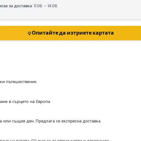
а за доставка: 11.08. - 14.08.
Опитайте да изтриете картата
еки пътешественик.
ане в сърцето на Европа.
са или същия ден. Предлага се експресна доставка.
ване на пакета. 90 дни за дървени карти и декорации.