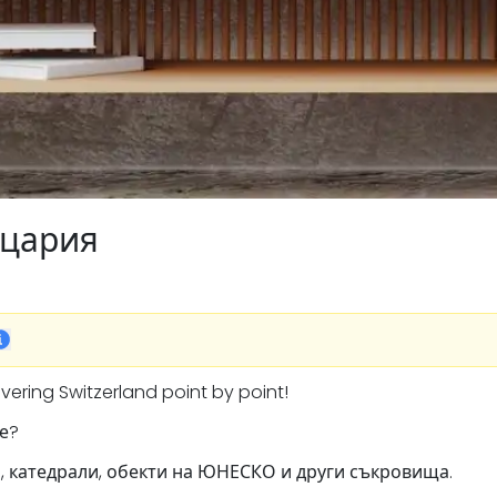
йцария
scovering Switzerland point by point!
е?
и, катедрали, обекти на ЮНЕСКО и други съкровища.