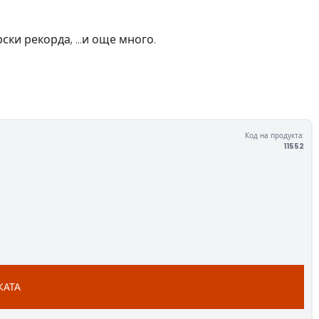
ки рекорда, ...и още много.
Код на продукта:
11552
КАТА