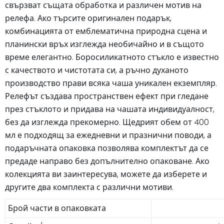
свързват същата обработка и различен мотив на
релефа. Ако търсите оригинален подарък,
комбинацията от емблематична природна сцена и
планински връх изглежда необичайно и в същото
време елегантно. Боросиликатното стъкло е известно
с качеството и чистотата си, а ръчно духаното
производство прави всяка чаша уникален екземпляр.
Релефът създава пространствен ефект при гледане
през стъклото и придава на чашата индивидуалност,
без да изглежда прекомерно. Щедрият обем от 400
мл е подходящ за ежедневни и празнични поводи, а
подаръчната опаковка позволява комплектът да се
предаде направо без допълнително опаковане. Ако
колекцията ви заинтересува, можете да изберете и
другите два комплекта с различни мотиви.
Брой части в опаковката