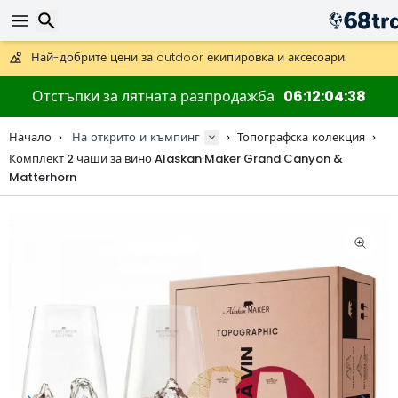
Получете безплатна доставка при поръчки над 59 €.
Предлага се и DHL Express за една нощ.
30 дни за връщане, 90 дни за дървени карти и декорации.
Най-добрите цени за outdoor екипировка и аксесоари.
Търсене
Отстъпки за лятната разпродажба
06
12
04
37
Начало
На открито и къмпинг
Топографска колекция
Комплект 2 чаши за вино Alaskan Maker Grand Canyon &
Matterhorn
Търсене