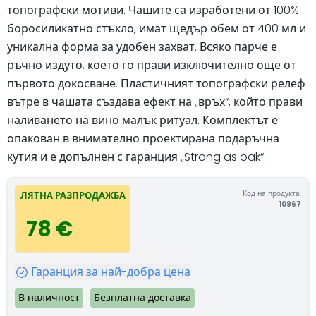
топографски мотиви. Чашите са изработени от 100%
боросиликатно стъкло, имат щедър обем от 400 мл и
уникална форма за удобен захват. Всяко парче е
ръчно издуто, което го прави изключително още от
първото докосване. Пластичният топографски релеф
вътре в чашата създава ефект на „връх“, който прави
наливането на вино малък ритуал. Комплектът е
опакован в внимателно проектирана подаръчна
кутия и е допълнен с гаранция „Strong as oak“.
Код на продукта:
ЛЯТНА РАЗПРОДАЖБА
10967
78 €
Гаранция за най-добра цена
В наличност
Безплатна доставка