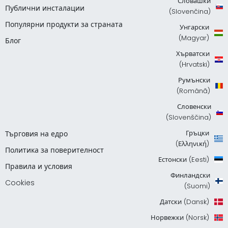
Словашки
Публични инсталации
(Slovenčina)
Популярни продукти за страната
Унгарски
(Magyar)
Блог
Хърватски
(Hrvatski)
Румънски
(Română)
Словенски
(Slovenščina)
Гръцки
Търговия на едро
(Ελληνική)
Политика за поверителност
Естонски (Eesti)
Правила и условия
Финландски
Cookies
(Suomi)
Датски (Dansk)
Норвежки (Norsk)