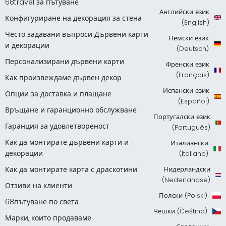
68travel за пътуване
Английски език
Конфигуриране на декорация за стена
(English)
Често задавани въпроси Дървени карти
Немски език
и декорации
(Deutsch)
Персонализирани дървени карти
Френски език
(Français)
Как произвеждаме дървен декор
Испански език
Опции за доставка и плащане
(Español)
Връщане и гаранционно обслужване
Португалски език
Гаранция за удовлетвореност
(Português)
Как да монтирате дървени карти и
Италиански
декорации
(Italiano)
Как да монтирате карта с драскотини
Нидерландски
(Nederlandse)
Отзиви на клиенти
Полски (Polski)
68пътуване по света
Чешки (Čeština)
Марки, които продаваме